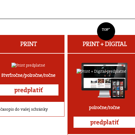
TOP*
PRINT
PRINT + DIGITAL
štvrťročne/polročne/ročne
predplatiť
polročne/ročne
časopis do vašej schránky
predplatiť