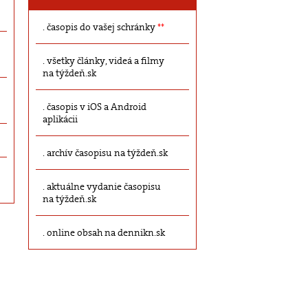
časopis do vašej schránky
**
všetky články, videá a filmy
na týždeň.sk
časopis v iOS a Android
aplikácii
archív časopisu na týždeň.sk
aktuálne vydanie časopisu
na týždeň.sk
online obsah na dennikn.sk