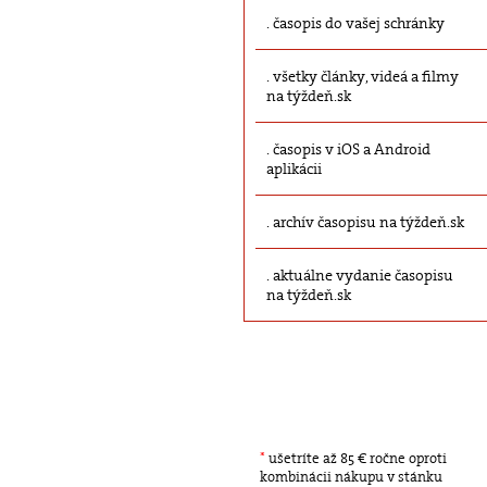
časopis do vašej schránky
všetky články, videá a filmy
na týždeň.sk
časopis v iOS a Android
aplikácii
archív časopisu na týždeň.sk
aktuálne vydanie časopisu
na týždeň.sk
*
ušetríte až 85 € ročne oproti
kombinácii nákupu v stánku