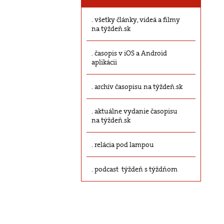
všetky články, videá a filmy
na týždeň.sk
časopis v iOS a Android
aplikácii
archív časopisu na týždeň.sk
aktuálne vydanie časopisu
na týždeň.sk
relácia pod lampou
podcast týždeň s týždňom