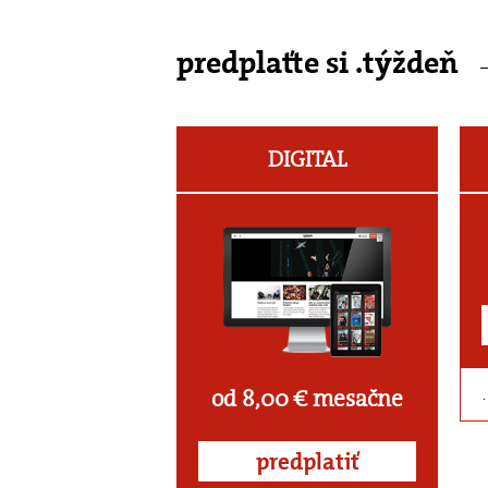
predplaťte si .týždeň
DIGITAL
od 8,00 € mesačne
predplatiť