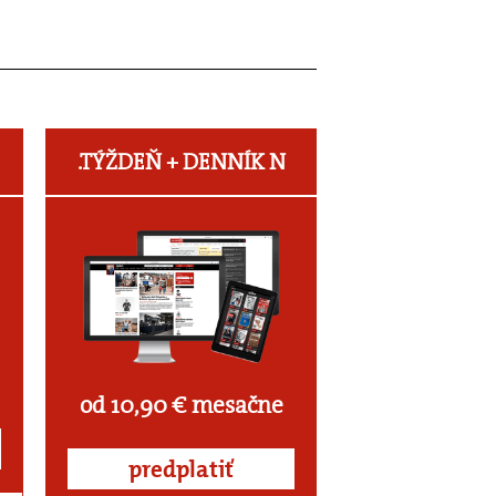
.TÝŽDEŇ +
DENNÍK N
od 10,90 € mesačne
predplatiť