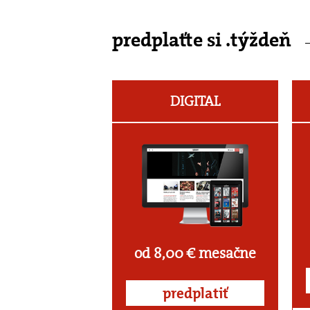
predplaťte si .týždeň
DIGITAL
od 8,00 € mesačne
predplatiť