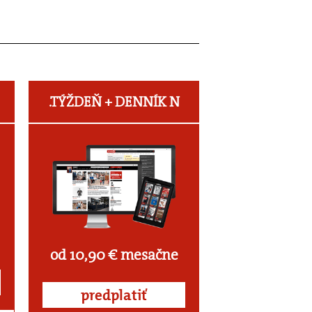
.TÝŽDEŇ +
DENNÍK N
od 10,90 € mesačne
predplatiť