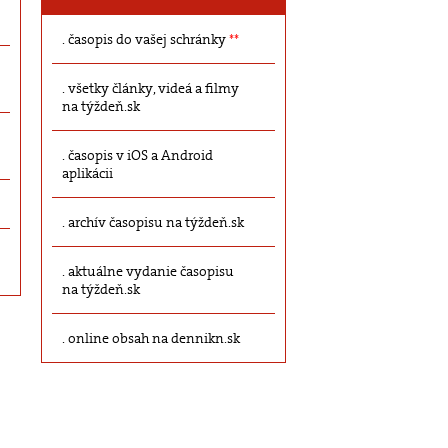
časopis do vašej schránky
**
všetky články, videá a filmy
na týždeň.sk
časopis v iOS a Android
aplikácii
archív časopisu na týždeň.sk
aktuálne vydanie časopisu
na týždeň.sk
online obsah na dennikn.sk