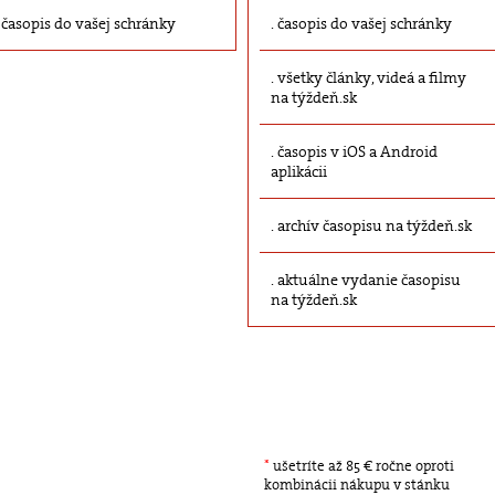
časopis do vašej schránky
časopis do vašej schránky
všetky články, videá a filmy
na týždeň.sk
časopis v iOS a Android
aplikácii
archív časopisu na týždeň.sk
aktuálne vydanie časopisu
na týždeň.sk
*
ušetríte až 85 € ročne oproti
kombinácii nákupu v stánku