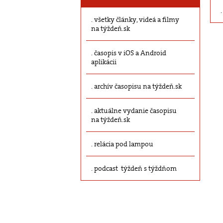
všetky články, videá a filmy
na týždeň.sk
časopis v iOS a Android
aplikácii
archív časopisu na týždeň.sk
aktuálne vydanie časopisu
na týždeň.sk
relácia pod lampou
podcast týždeň s týždňom