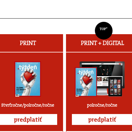
TOP*
PRINT
PRINT + DIGITAL
štvrťročne/polročne/ročne
polročne/ročne
predplatiť
predplatiť