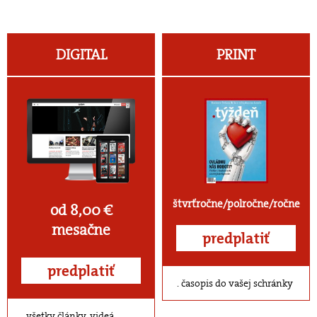
DIGITAL
PRINT
štvrťročne/polročne/ročne
od 8,00 €
mesačne
predplatiť
predplatiť
časopis do vašej schránky
všetky články, videá