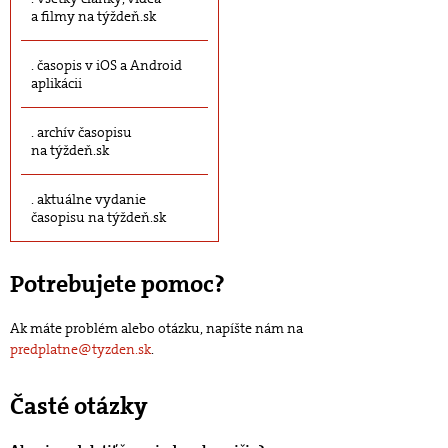
a filmy na týždeň.sk
časopis v iOS a Android
aplikácii
archív časopisu
na týždeň.sk
aktuálne vydanie
časopisu na týždeň.sk
Potrebujete pomoc?
Ak máte problém alebo otázku, napíšte nám na
predplatne@tyzden.sk
.
Časté otázky