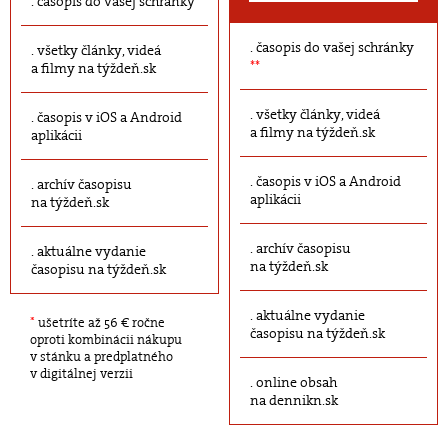
časopis do vašej schránky
časopis do vašej schránky
všetky články, videá
**
a filmy na týždeň.sk
všetky články, videá
časopis v iOS a Android
a filmy na týždeň.sk
aplikácii
časopis v iOS a Android
archív časopisu
aplikácii
na týždeň.sk
archív časopisu
aktuálne vydanie
na týždeň.sk
časopisu na týždeň.sk
aktuálne vydanie
*
ušetríte až 56 € ročne
časopisu na týždeň.sk
oproti kombinácii nákupu
v stánku a predplatného
v digitálnej verzii
online obsah
na dennikn.sk