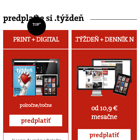
predplaťte si .týždeň
TOP*
PRINT + DIGITAL
.TÝŽDEŇ +
DENNÍK N
polročne/ročne
od 10,9 €
mesačne
predplatiť
predplatiť