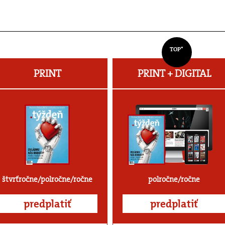
TOP*
PRINT
PRINT + DIGITAL
štvrťročne/polročne/ročne
polročne/ročne
predplatiť
predplatiť