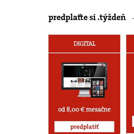
predplaťte si .týždeň
DIGITAL
od 8,00 € mesačne
predplatiť