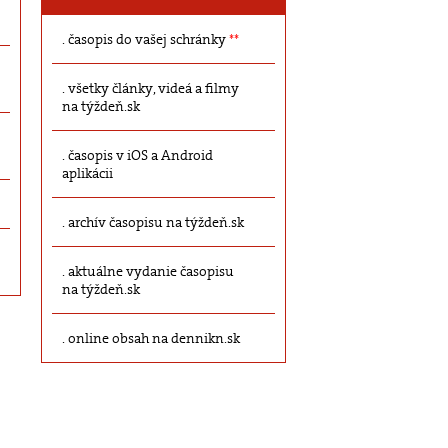
časopis do vašej schránky
**
všetky články, videá a filmy
na týždeň.sk
časopis v iOS a Android
aplikácii
archív časopisu na týždeň.sk
aktuálne vydanie časopisu
na týždeň.sk
online obsah na dennikn.sk