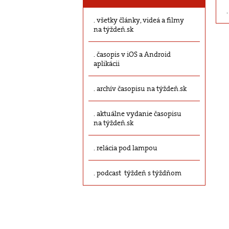
všetky články, videá a filmy
na týždeň.sk
časopis v iOS a Android
aplikácii
archív časopisu na týždeň.sk
aktuálne vydanie časopisu
na týždeň.sk
relácia pod lampou
podcast týždeň s týždňom