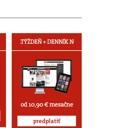
.TÝŽDEŇ +
DENNÍK N
od 10,90 € mesačne
predplatiť