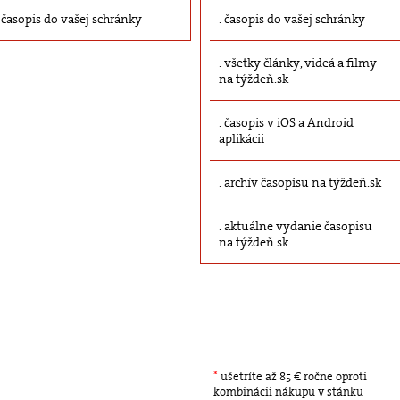
časopis do vašej schránky
časopis do vašej schránky
všetky články, videá a filmy
na týždeň.sk
časopis v iOS a Android
aplikácii
archív časopisu na týždeň.sk
aktuálne vydanie časopisu
na týždeň.sk
*
ušetríte až 85 € ročne oproti
kombinácii nákupu v stánku