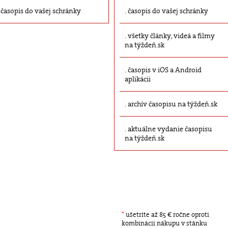
časopis do vašej schránky
časopis do vašej schránky
všetky články, videá a filmy
na týždeň.sk
časopis v iOS a Android
aplikácii
archív časopisu na týždeň.sk
aktuálne vydanie časopisu
na týždeň.sk
*
ušetríte až 85 € ročne oproti
kombinácii nákupu v stánku