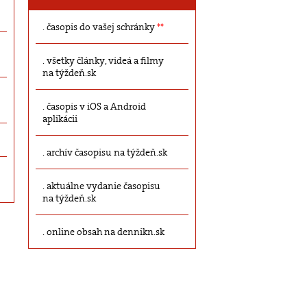
časopis do vašej schránky
**
všetky články, videá a filmy
na týždeň.sk
časopis v iOS a Android
aplikácii
archív časopisu na týždeň.sk
aktuálne vydanie časopisu
na týždeň.sk
online obsah na dennikn.sk