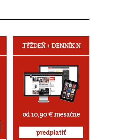
.TÝŽDEŇ +
DENNÍK N
od 10,90 € mesačne
predplatiť