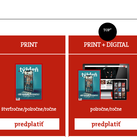
TOP*
PRINT
PRINT + DIGITAL
štvrťročne/polročne/ročne
polročne/ročne
predplatiť
predplatiť