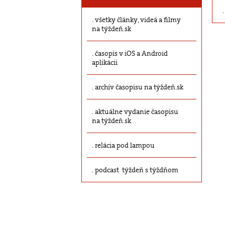
všetky články, videá a filmy
na týždeň.sk
časopis v iOS a Android
aplikácii
archív časopisu na týždeň.sk
aktuálne vydanie časopisu
na týždeň.sk
relácia pod lampou
podcast týždeň s týždňom