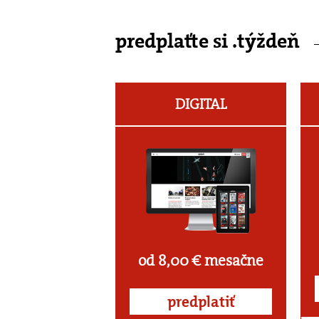
predplaťte si .týždeň
DIGITAL
od 8,00 € mesačne
predplatiť