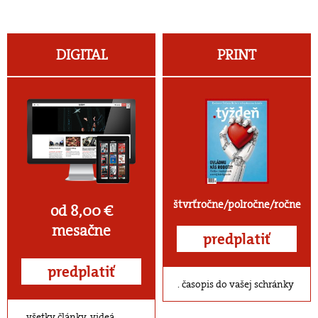
DIGITAL
PRINT
štvrťročne/polročne/ročne
od 8,00 €
mesačne
predplatiť
predplatiť
časopis do vašej schránky
všetky články, videá