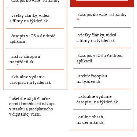
časopis do vašej schránky
časopis do vašej schránky
všetky články, videá
**
a filmy na týždeň.sk
všetky články, videá
časopis v iOS a Android
a filmy na týždeň.sk
aplikácii
časopis v iOS a Android
archív časopisu
aplikácii
na týždeň.sk
archív časopisu
aktuálne vydanie
na týždeň.sk
časopisu na týždeň.sk
aktuálne vydanie
*
ušetríte až 56 € ročne
časopisu na týždeň.sk
oproti kombinácii nákupu
v stánku a predplatného
v digitálnej verzii
online obsah
na dennikn.sk