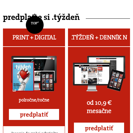
predplaťte si .týždeň
TOP*
PRINT + DIGITAL
.TÝŽDEŇ +
DENNÍK N
polročne/ročne
od 10,9 €
mesačne
predplatiť
predplatiť