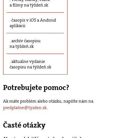
a filmy na týždeň.sk
časopis v iOS a Android
aplikácii
archív časopisu
na týždeň.sk
aktuálne vydanie
časopisu na týždeň.sk
Potrebujete pomoc?
Ak máte problém alebo otázku, napíšte nám na
predplatne@tyzden.sk
.
Časté otázky