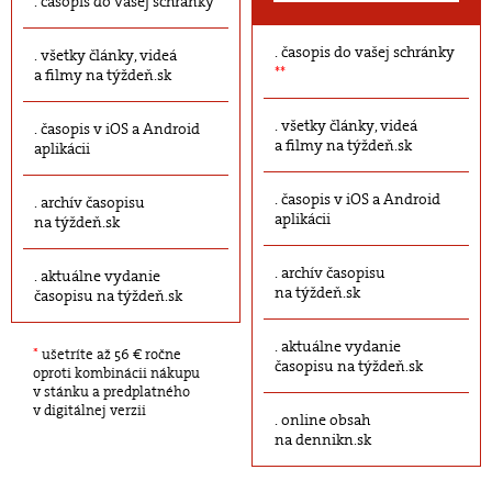
časopis do vašej schránky
časopis do vašej schránky
všetky články, videá
**
a filmy na týždeň.sk
všetky články, videá
časopis v iOS a Android
a filmy na týždeň.sk
aplikácii
časopis v iOS a Android
archív časopisu
aplikácii
na týždeň.sk
archív časopisu
aktuálne vydanie
na týždeň.sk
časopisu na týždeň.sk
aktuálne vydanie
*
ušetríte až 56 € ročne
časopisu na týždeň.sk
oproti kombinácii nákupu
v stánku a predplatného
v digitálnej verzii
online obsah
na dennikn.sk