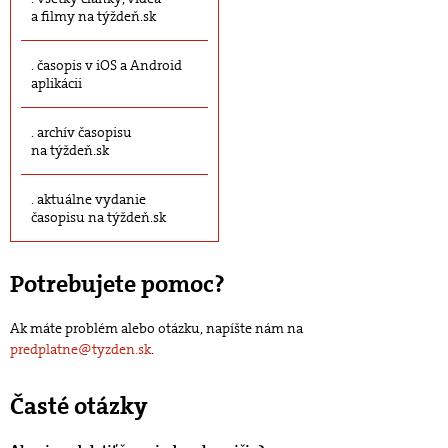
a filmy na týždeň.sk
časopis v iOS a Android
aplikácii
archív časopisu
na týždeň.sk
aktuálne vydanie
časopisu na týždeň.sk
Potrebujete pomoc?
Ak máte problém alebo otázku, napíšte nám na
predplatne@tyzden.sk
.
Časté otázky