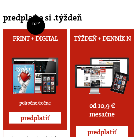
predplaťte si .týždeň
TOP*
PRINT + DIGITAL
.TÝŽDEŇ +
DENNÍK N
polročne/ročne
od 10,9 €
mesačne
predplatiť
predplatiť