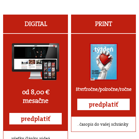
DIGITAL
PRINT
štvrťročne/polročne/ročne
od 8,00 €
mesačne
predplatiť
predplatiť
časopis do vašej schránky
všetky články, videá