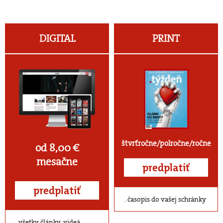
DIGITAL
PRINT
štvrťročne/polročne/ročne
od 8,00 €
mesačne
predplatiť
predplatiť
časopis do vašej schránky
všetky články, videá