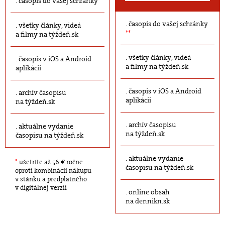
časopis do vašej schránky
časopis do vašej schránky
všetky články, videá
**
a filmy na týždeň.sk
všetky články, videá
časopis v iOS a Android
a filmy na týždeň.sk
aplikácii
časopis v iOS a Android
archív časopisu
aplikácii
na týždeň.sk
archív časopisu
aktuálne vydanie
na týždeň.sk
časopisu na týždeň.sk
aktuálne vydanie
*
ušetríte až 56 € ročne
časopisu na týždeň.sk
oproti kombinácii nákupu
v stánku a predplatného
v digitálnej verzii
online obsah
na dennikn.sk