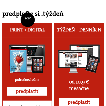
predplaťte si .týždeň
TOP*
PRINT + DIGITAL
.TÝŽDEŇ +
DENNÍK N
polročne/ročne
od 10,9 €
mesačne
predplatiť
predplatiť