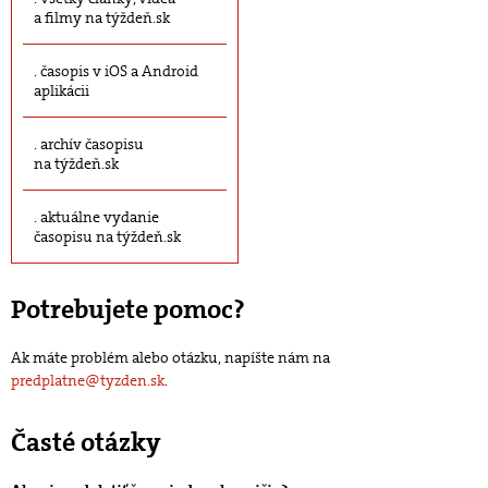
a filmy na týždeň.sk
časopis v iOS a Android
aplikácii
archív časopisu
na týždeň.sk
aktuálne vydanie
časopisu na týždeň.sk
Potrebujete pomoc?
Ak máte problém alebo otázku, napíšte nám na
predplatne@tyzden.sk
.
Časté otázky