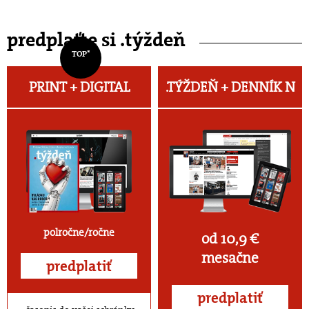
predplaťte si .týždeň
TOP*
PRINT + DIGITAL
.TÝŽDEŇ +
DENNÍK N
polročne/ročne
od 10,9 €
mesačne
predplatiť
predplatiť