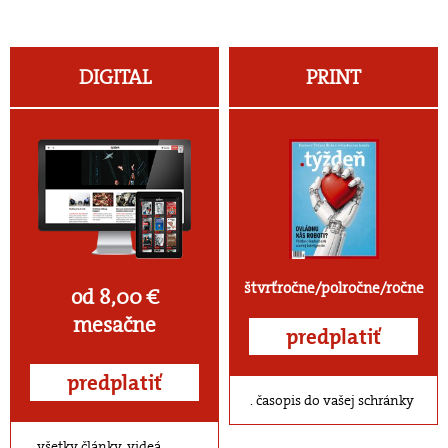
DIGITAL
PRINT
štvrťročne/polročne/ročne
od 8,00 €
mesačne
predplatiť
predplatiť
časopis do vašej schránky
všetky články, videá