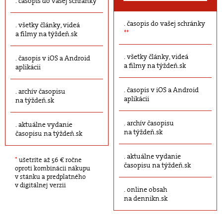
časopis do vašej schránky
časopis do vašej schránky
všetky články, videá
**
a filmy na týždeň.sk
všetky články, videá
časopis v iOS a Android
a filmy na týždeň.sk
aplikácii
časopis v iOS a Android
archív časopisu
aplikácii
na týždeň.sk
archív časopisu
aktuálne vydanie
na týždeň.sk
časopisu na týždeň.sk
aktuálne vydanie
*
ušetríte až 56 € ročne
časopisu na týždeň.sk
oproti kombinácii nákupu
v stánku a predplatného
v digitálnej verzii
online obsah
na dennikn.sk