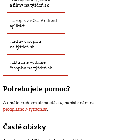
a filmy na týždeň.sk
časopis v iOS a Android
aplikácii
archív časopisu
na týždeň.sk
aktuálne vydanie
časopisu na týždeň.sk
Potrebujete pomoc?
Ak máte problém alebo otázku, napíšte nám na
predplatne@tyzden.sk
.
Časté otázky