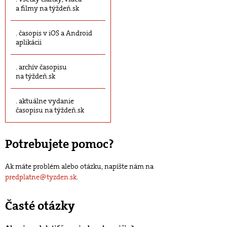
a filmy na týždeň.sk
časopis v iOS a Android
aplikácii
archív časopisu
na týždeň.sk
aktuálne vydanie
časopisu na týždeň.sk
Potrebujete pomoc?
Ak máte problém alebo otázku, napíšte nám na
predplatne@tyzden.sk
.
Časté otázky