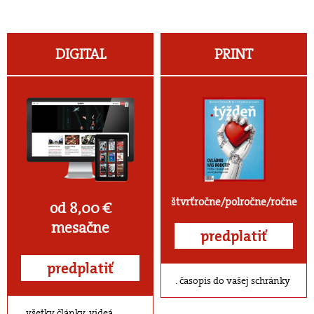
DIGITAL
PRINT
štvrťročne/polročne/ročne
od 8,00 €
mesačne
predplatiť
predplatiť
časopis do vašej schránky
všetky články, videá