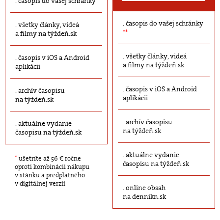
časopis do vašej schránky
časopis do vašej schránky
všetky články, videá
**
a filmy na týždeň.sk
všetky články, videá
časopis v iOS a Android
a filmy na týždeň.sk
aplikácii
časopis v iOS a Android
archív časopisu
aplikácii
na týždeň.sk
archív časopisu
aktuálne vydanie
na týždeň.sk
časopisu na týždeň.sk
aktuálne vydanie
*
ušetríte až 56 € ročne
časopisu na týždeň.sk
oproti kombinácii nákupu
v stánku a predplatného
v digitálnej verzii
online obsah
na dennikn.sk