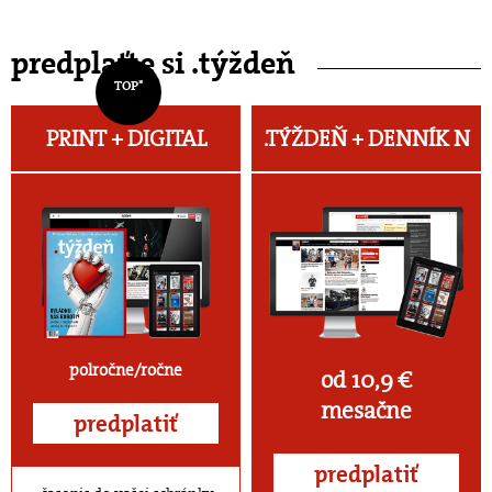
predplaťte si .týždeň
TOP*
PRINT + DIGITAL
.TÝŽDEŇ +
DENNÍK N
polročne/ročne
od 10,9 €
mesačne
predplatiť
predplatiť