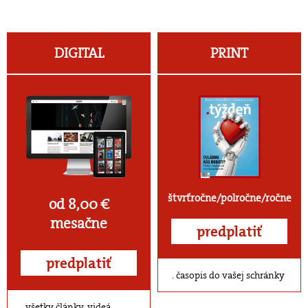
DIGITAL
PRINT
štvrťročne/polročne/ročne
od 8,00 €
mesačne
predplatiť
predplatiť
časopis do vašej schránky
všetky články, videá