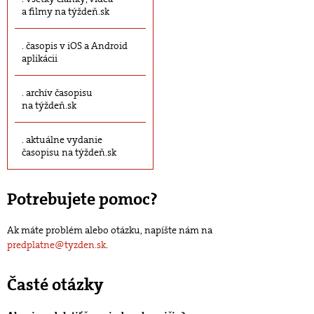
a filmy na týždeň.sk
časopis v iOS a Android
aplikácii
archív časopisu
na týždeň.sk
aktuálne vydanie
časopisu na týždeň.sk
Potrebujete pomoc?
Ak máte problém alebo otázku, napíšte nám na
predplatne@tyzden.sk
.
Časté otázky