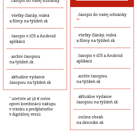
časopis do vašej schránky
časopis do vašej schránky
všetky články, videá
**
a filmy na týždeň.sk
všetky články, videá
časopis v iOS a Android
a filmy na týždeň.sk
aplikácii
časopis v iOS a Android
archív časopisu
aplikácii
na týždeň.sk
archív časopisu
aktuálne vydanie
na týždeň.sk
časopisu na týždeň.sk
aktuálne vydanie
*
ušetríte až 56 € ročne
časopisu na týždeň.sk
oproti kombinácii nákupu
v stánku a predplatného
v digitálnej verzii
online obsah
na dennikn.sk