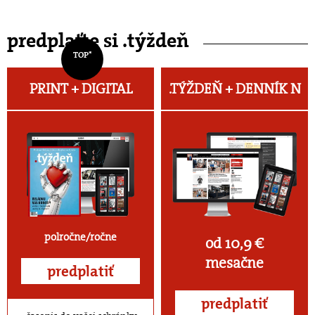
predplaťte si .týždeň
TOP*
PRINT + DIGITAL
.TÝŽDEŇ +
DENNÍK N
polročne/ročne
od 10,9 €
mesačne
predplatiť
predplatiť