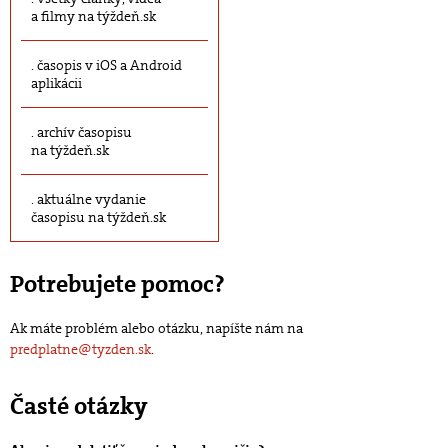
a filmy na týždeň.sk
časopis v iOS a Android
aplikácii
archív časopisu
na týždeň.sk
aktuálne vydanie
časopisu na týždeň.sk
Potrebujete pomoc?
Ak máte problém alebo otázku, napíšte nám na
predplatne@tyzden.sk
.
Časté otázky