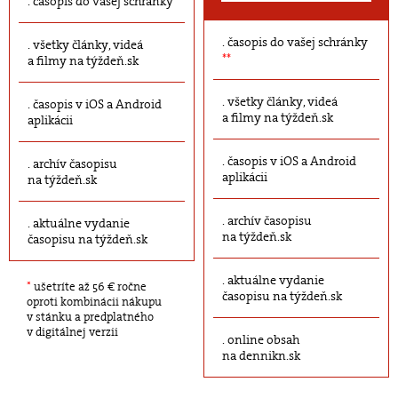
časopis do vašej schránky
časopis do vašej schránky
všetky články, videá
**
a filmy na týždeň.sk
všetky články, videá
časopis v iOS a Android
a filmy na týždeň.sk
aplikácii
časopis v iOS a Android
archív časopisu
aplikácii
na týždeň.sk
archív časopisu
aktuálne vydanie
na týždeň.sk
časopisu na týždeň.sk
aktuálne vydanie
*
ušetríte až 56 € ročne
časopisu na týždeň.sk
oproti kombinácii nákupu
v stánku a predplatného
v digitálnej verzii
online obsah
na dennikn.sk