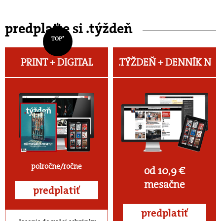
predplaťte si .týždeň
TOP*
PRINT + DIGITAL
.TÝŽDEŇ +
DENNÍK N
polročne/ročne
od 10,9 €
mesačne
predplatiť
predplatiť