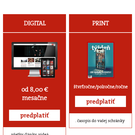
DIGITAL
PRINT
štvrťročne/polročne/ročne
od 8,00 €
mesačne
predplatiť
predplatiť
časopis do vašej schránky
všetky články, videá