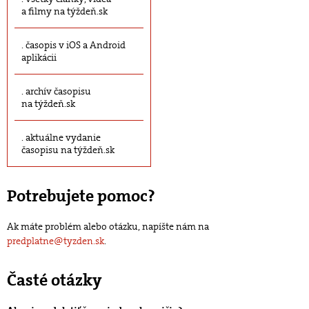
a filmy na týždeň.sk
časopis v iOS a Android
aplikácii
archív časopisu
na týždeň.sk
aktuálne vydanie
časopisu na týždeň.sk
Potrebujete pomoc?
Ak máte problém alebo otázku, napíšte nám na
predplatne@tyzden.sk
.
Časté otázky