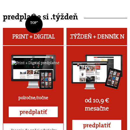
predplaťte si .týždeň
TOP*
PRINT + DIGITAL
.TÝŽDEŇ +
DENNÍK N
polročne/ročne
od 10,9 €
mesačne
predplatiť
predplatiť