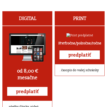
DIGITAL
PRINT
štvrťročne/polročne/ročne
predplatiť
od 8,00 €
časopis do vašej schránky
mesačne
predplatiť
všetky články, videá