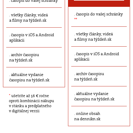
časopis do vašej schránky
časopis do vašej schránky
všetky články, videá
**
a filmy na týždeň.sk
všetky články, videá
časopis v iOS a Android
a filmy na týždeň.sk
aplikácii
časopis v iOS a Android
archív časopisu
aplikácii
na týždeň.sk
archív časopisu
aktuálne vydanie
na týždeň.sk
časopisu na týždeň.sk
aktuálne vydanie
*
ušetríte až 56 € ročne
časopisu na týždeň.sk
oproti kombinácii nákupu
v stánku a predplatného
v digitálnej verzii
online obsah
na dennikn.sk