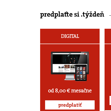
predplaťte si .týždeň
DIGITAL
od 8,00 € mesačne
predplatiť