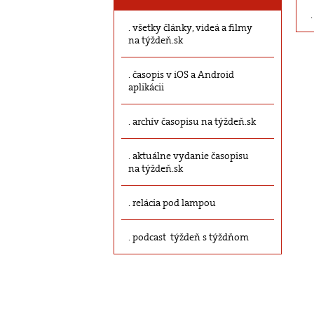
všetky články, videá a filmy
na týždeň.sk
časopis v iOS a Android
aplikácii
archív časopisu na týždeň.sk
aktuálne vydanie časopisu
na týždeň.sk
relácia pod lampou
podcast týždeň s týždňom