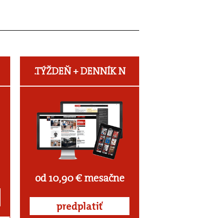
.TÝŽDEŇ +
DENNÍK N
od 10,90 € mesačne
predplatiť