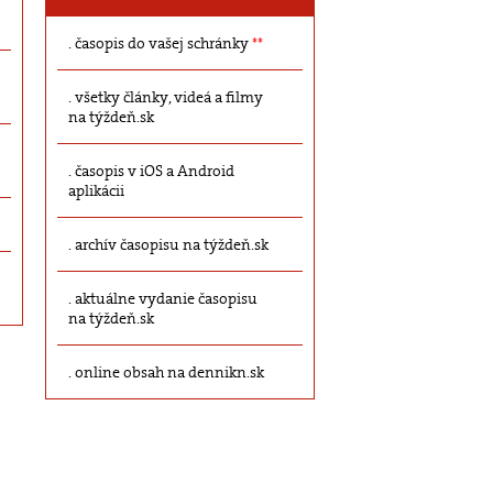
časopis do vašej schránky
**
všetky články, videá a filmy
na týždeň.sk
časopis v iOS a Android
aplikácii
archív časopisu na týždeň.sk
aktuálne vydanie časopisu
na týždeň.sk
online obsah na dennikn.sk