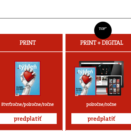
TOP*
PRINT
PRINT + DIGITAL
štvrťročne/polročne/ročne
polročne/ročne
predplatiť
predplatiť