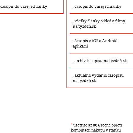
časopis do vašej schránky
časopis do vašej schránky
všetky články, videá a filmy
na týždeň.sk
časopis v iOS a Android
aplikácii
archív časopisu na týždeň.sk
aktuálne vydanie časopisu
na týždeň.sk
*
ušetríte až 85 € ročne oproti
kombinácii nákupu v stánku