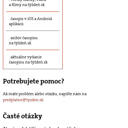
a filmy na týždeň.sk
časopis v iOS a Android
aplikácii
archív časopisu
na týždeň.sk
aktuálne vydanie
časopisu na týždeň.sk
Potrebujete pomoc?
Ak máte problém alebo otázku, napíšte nám na
predplatne@tyzden.sk
.
Časté otázky