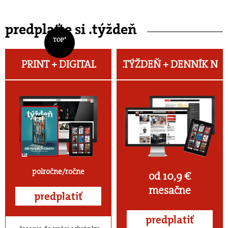
predplaťte si .týždeň
TOP*
PRINT + DIGITAL
.TÝŽDEŇ +
DENNÍK N
polročne/ročne
od 10,9 €
mesačne
predplatiť
predplatiť