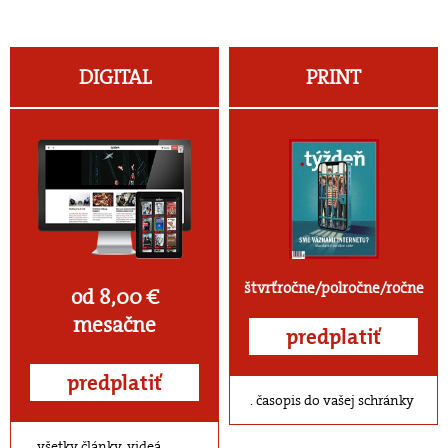
DIGITAL
PRINT
štvrťročne/polročne/ročne
od 8,00 €
mesačne
predplatiť
predplatiť
časopis do vašej schránky
všetky články, videá