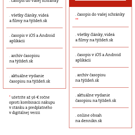
časopis do vašej schránky
časopis do vašej schránky
všetky články, videá
**
a filmy na týždeň.sk
všetky články, videá
časopis v iOS a Android
a filmy na týždeň.sk
aplikácii
časopis v iOS a Android
archív časopisu
aplikácii
na týždeň.sk
archív časopisu
aktuálne vydanie
na týždeň.sk
časopisu na týždeň.sk
aktuálne vydanie
*
ušetríte až 56 € ročne
časopisu na týždeň.sk
oproti kombinácii nákupu
v stánku a predplatného
v digitálnej verzii
online obsah
na dennikn.sk