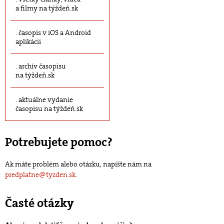
a filmy na týždeň.sk
časopis v iOS a Android
aplikácii
archív časopisu
na týždeň.sk
aktuálne vydanie
časopisu na týždeň.sk
Potrebujete pomoc?
Ak máte problém alebo otázku, napíšte nám na
predplatne@tyzden.sk
.
Časté otázky