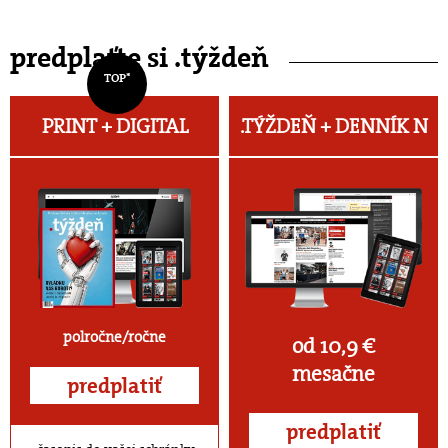
predplaťte si .týždeň
TOP*
PRINT + DIGITAL
.TÝŽDEŇ +
DENNÍK N
polročne/ročne
od 10,9 €
mesačne
predplatiť
predplatiť