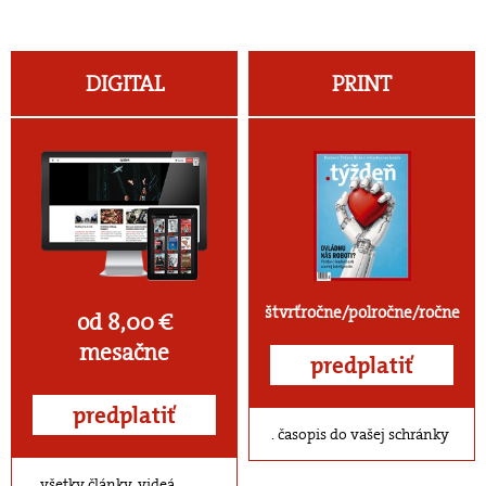
DIGITAL
PRINT
štvrťročne/polročne/ročne
od 8,00 €
mesačne
predplatiť
predplatiť
časopis do vašej schránky
všetky články, videá