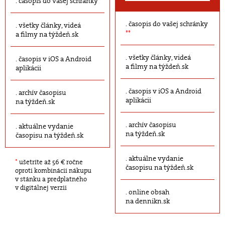
časopis do vašej schránky
časopis do vašej schránky
všetky články, videá
**
a filmy na týždeň.sk
všetky články, videá
časopis v iOS a Android
a filmy na týždeň.sk
aplikácii
časopis v iOS a Android
archív časopisu
aplikácii
na týždeň.sk
archív časopisu
aktuálne vydanie
na týždeň.sk
časopisu na týždeň.sk
aktuálne vydanie
*
ušetríte až 56 € ročne
časopisu na týždeň.sk
oproti kombinácii nákupu
v stánku a predplatného
v digitálnej verzii
online obsah
na dennikn.sk