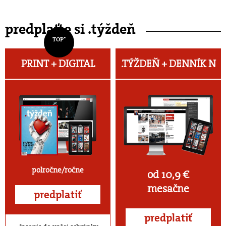
predplaťte si .týždeň
TOP*
PRINT + DIGITAL
.TÝŽDEŇ +
DENNÍK N
polročne/ročne
od 10,9 €
mesačne
predplatiť
predplatiť