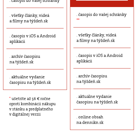
časopis do vašej schránky
časopis do vašej schránky
všetky články, videá
**
a filmy na týždeň.sk
všetky články, videá
časopis v iOS a Android
a filmy na týždeň.sk
aplikácii
časopis v iOS a Android
archív časopisu
aplikácii
na týždeň.sk
archív časopisu
aktuálne vydanie
na týždeň.sk
časopisu na týždeň.sk
aktuálne vydanie
*
ušetríte až 56 € ročne
časopisu na týždeň.sk
oproti kombinácii nákupu
v stánku a predplatného
v digitálnej verzii
online obsah
na dennikn.sk