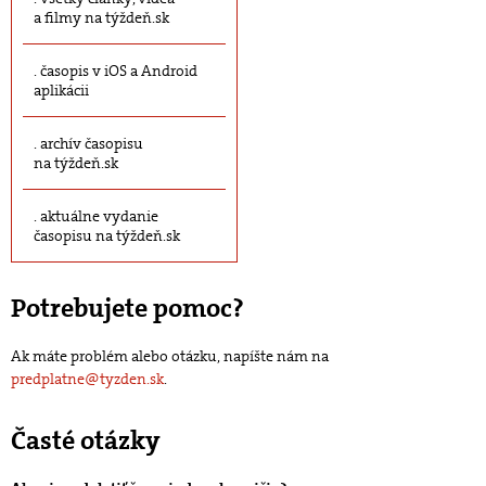
a filmy na týždeň.sk
časopis v iOS a Android
aplikácii
archív časopisu
na týždeň.sk
aktuálne vydanie
časopisu na týždeň.sk
Potrebujete pomoc?
Ak máte problém alebo otázku, napíšte nám na
predplatne@tyzden.sk
.
Časté otázky