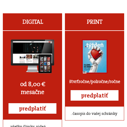
DIGITAL
PRINT
štvrťročne/polročne/ročne
od 8,00 €
mesačne
predplatiť
predplatiť
časopis do vašej schránky
všetky články, videá