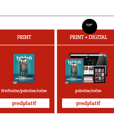
TOP*
PRINT
PRINT + DIGITAL
štvrťročne/polročne/ročne
polročne/ročne
predplatiť
predplatiť