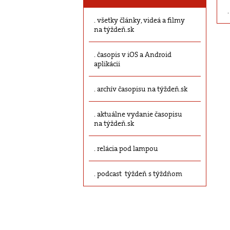
všetky články, videá a filmy
na týždeň.sk
časopis v iOS a Android
aplikácii
archív časopisu na týždeň.sk
aktuálne vydanie časopisu
na týždeň.sk
relácia pod lampou
podcast týždeň s týždňom