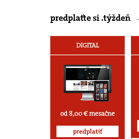
predplaťte si .týždeň
DIGITAL
od 8,00 € mesačne
predplatiť