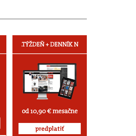
.TÝŽDEŇ +
DENNÍK N
od 10,90 € mesačne
predplatiť