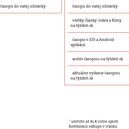
časopis do vašej schránky
časopis do vašej schránky
všetky články, videá a filmy
na týždeň.sk
časopis v iOS a Android
aplikácii
archív časopisu na týždeň.sk
aktuálne vydanie časopisu
na týždeň.sk
*
ušetríte až 85 € ročne oproti
kombinácii nákupu v stánku