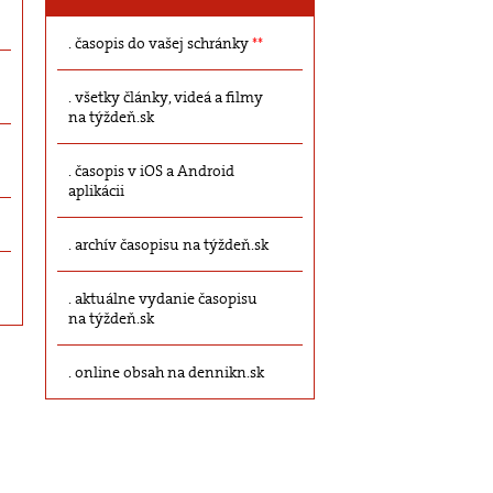
časopis do vašej schránky
**
všetky články, videá a filmy
na týždeň.sk
časopis v iOS a Android
aplikácii
archív časopisu na týždeň.sk
aktuálne vydanie časopisu
na týždeň.sk
online obsah na dennikn.sk