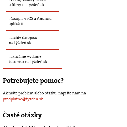
a filmy na týždeň.sk
časopis v iOS a Android
aplikácii
archív časopisu
na týždeň.sk
aktuálne vydanie
časopisu na týždeň.sk
Potrebujete pomoc?
Ak máte problém alebo otázku, napíšte nám na
predplatne@tyzden.sk
.
Časté otázky