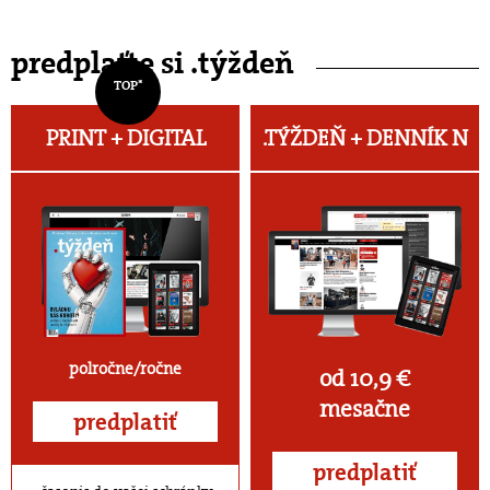
predplaťte si .týždeň
TOP*
PRINT + DIGITAL
.TÝŽDEŇ +
DENNÍK N
polročne/ročne
od 10,9 €
mesačne
predplatiť
predplatiť