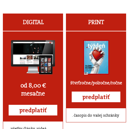
DIGITAL
PRINT
štvrťročne/polročne/ročne
od 8,00 €
mesačne
predplatiť
predplatiť
časopis do vašej schránky
všetky články, videá