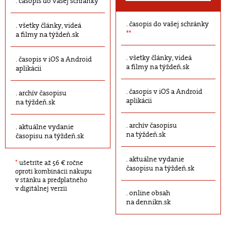
časopis do vašej schránky
časopis do vašej schránky
všetky články, videá
**
a filmy na týždeň.sk
všetky články, videá
časopis v iOS a Android
a filmy na týždeň.sk
aplikácii
časopis v iOS a Android
archív časopisu
aplikácii
na týždeň.sk
archív časopisu
aktuálne vydanie
na týždeň.sk
časopisu na týždeň.sk
aktuálne vydanie
*
ušetríte až 56 € ročne
časopisu na týždeň.sk
oproti kombinácii nákupu
v stánku a predplatného
v digitálnej verzii
online obsah
na dennikn.sk