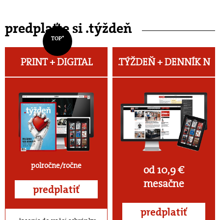
predplaťte si .týždeň
TOP*
PRINT + DIGITAL
.TÝŽDEŇ +
DENNÍK N
polročne/ročne
od 10,9 €
mesačne
predplatiť
predplatiť