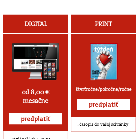
DIGITAL
PRINT
štvrťročne/polročne/ročne
od 8,00 €
mesačne
predplatiť
predplatiť
časopis do vašej schránky
všetky články, videá