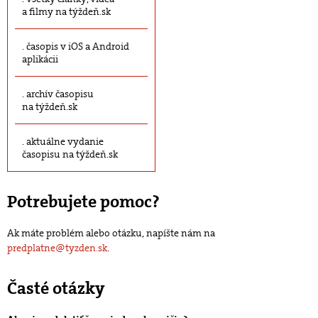
a filmy na týždeň.sk
časopis v iOS a Android
aplikácii
archív časopisu
na týždeň.sk
aktuálne vydanie
časopisu na týždeň.sk
Potrebujete pomoc?
Ak máte problém alebo otázku, napíšte nám na
predplatne@tyzden.sk
.
Časté otázky