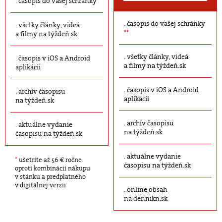
časopis do vašej schránky
časopis do vašej schránky
všetky články, videá
**
a filmy na týždeň.sk
všetky články, videá
časopis v iOS a Android
a filmy na týždeň.sk
aplikácii
časopis v iOS a Android
archív časopisu
aplikácii
na týždeň.sk
archív časopisu
aktuálne vydanie
na týždeň.sk
časopisu na týždeň.sk
aktuálne vydanie
*
ušetríte až 56 € ročne
časopisu na týždeň.sk
oproti kombinácii nákupu
v stánku a predplatného
v digitálnej verzii
online obsah
na dennikn.sk