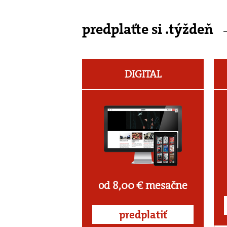
predplaťte si .týždeň
DIGITAL
od 8,00 € mesačne
predplatiť