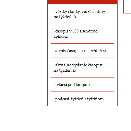
všetky články, videá a filmy
na týždeň.sk
časopis v iOS a Android
aplikácii
archív časopisu na týždeň.sk
aktuálne vydanie časopisu
na týždeň.sk
relácia pod lampou
podcast týždeň s týždňom