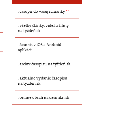
časopis do vašej schránky
**
všetky články, videá a filmy
na týždeň.sk
časopis v iOS a Android
aplikácii
archív časopisu na týždeň.sk
aktuálne vydanie časopisu
na týždeň.sk
online obsah na dennikn.sk