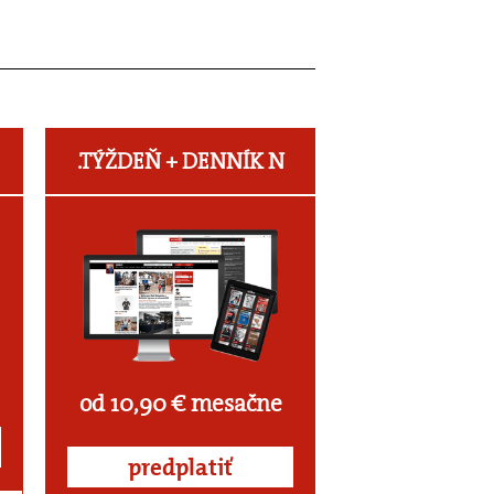
.TÝŽDEŇ +
DENNÍK N
od 10,90 € mesačne
predplatiť