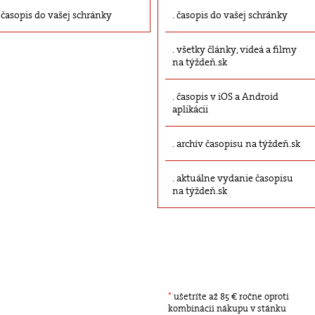
časopis do vašej schránky
časopis do vašej schránky
všetky články, videá a filmy
na týždeň.sk
časopis v iOS a Android
aplikácii
archív časopisu na týždeň.sk
aktuálne vydanie časopisu
na týždeň.sk
*
ušetríte až 85 € ročne oproti
kombinácii nákupu v stánku