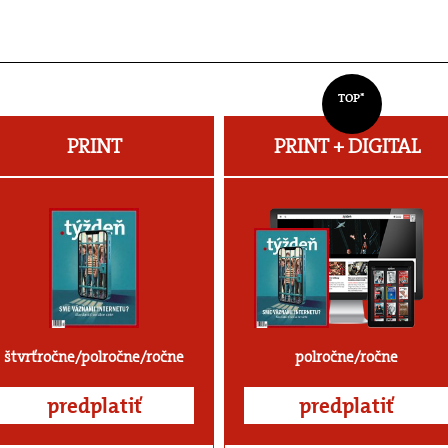
TOP*
PRINT
PRINT + DIGITAL
štvrťročne/polročne/ročne
polročne/ročne
predplatiť
predplatiť