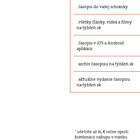
časopis do vašej schránky
všetky články, videá a filmy
na týždeň.sk
časopis v iOS a Android
aplikácii
archív časopisu na týždeň.sk
aktuálne vydanie časopisu
na týždeň.sk
*
ušetríte až 85 € ročne oproti
kombinácii nákupu v stánku