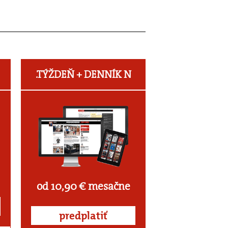
.TÝŽDEŇ +
DENNÍK N
od 10,90 € mesačne
predplatiť