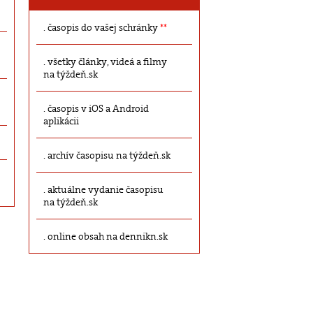
časopis do vašej schránky
**
všetky články, videá a filmy
na týždeň.sk
časopis v iOS a Android
aplikácii
archív časopisu na týždeň.sk
aktuálne vydanie časopisu
na týždeň.sk
online obsah na dennikn.sk