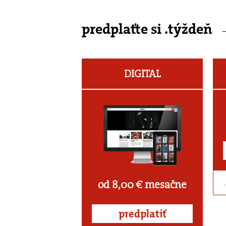
predplaťte si .týždeň
DIGITAL
od 8,00 € mesačne
predplatiť