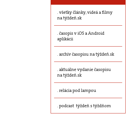
všetky články, videá a filmy
na týždeň.sk
časopis v iOS a Android
aplikácii
archív časopisu na týždeň.sk
aktuálne vydanie časopisu
na týždeň.sk
relácia pod lampou
podcast týždeň s týždňom