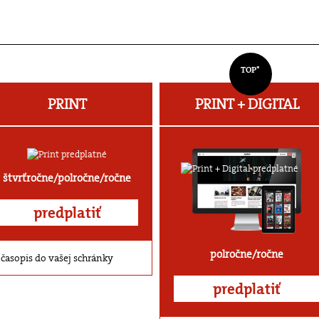
TOP*
PRINT
PRINT + DIGITAL
štvrťročne/polročne/ročne
predplatiť
polročne/ročne
časopis do vašej schránky
predplatiť