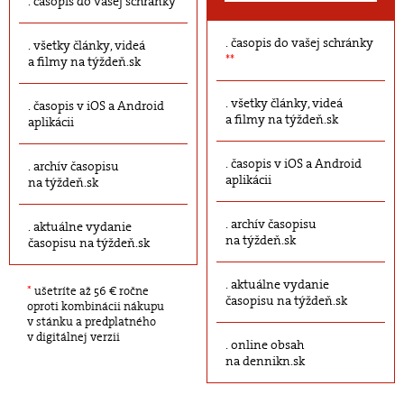
časopis do vašej schránky
časopis do vašej schránky
všetky články, videá
**
a filmy na týždeň.sk
všetky články, videá
časopis v iOS a Android
a filmy na týždeň.sk
aplikácii
časopis v iOS a Android
archív časopisu
aplikácii
na týždeň.sk
archív časopisu
aktuálne vydanie
na týždeň.sk
časopisu na týždeň.sk
aktuálne vydanie
*
ušetríte až 56 € ročne
časopisu na týždeň.sk
oproti kombinácii nákupu
v stánku a predplatného
v digitálnej verzii
online obsah
na dennikn.sk