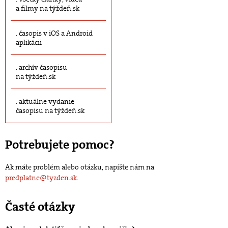
a filmy na týždeň.sk
časopis v iOS a Android
aplikácii
archív časopisu
na týždeň.sk
aktuálne vydanie
časopisu na týždeň.sk
Potrebujete pomoc?
Ak máte problém alebo otázku, napíšte nám na
predplatne@tyzden.sk
.
Časté otázky