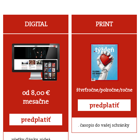
DIGITAL
PRINT
štvrťročne/polročne/ročne
od 8,00 €
mesačne
predplatiť
predplatiť
časopis do vašej schránky
všetky články, videá