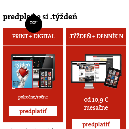
predplaťte si .týždeň
TOP*
PRINT + DIGITAL
.TÝŽDEŇ +
DENNÍK N
polročne/ročne
od 10,9 €
mesačne
predplatiť
predplatiť