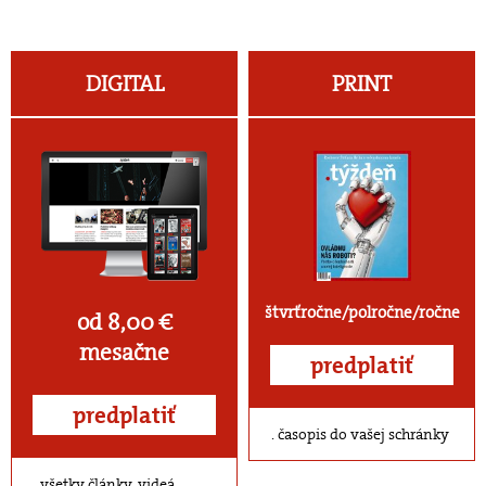
DIGITAL
PRINT
štvrťročne/polročne/ročne
od 8,00 €
mesačne
predplatiť
predplatiť
časopis do vašej schránky
všetky články, videá