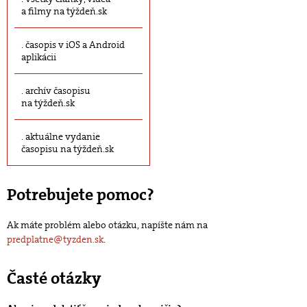
a filmy na týždeň.sk
časopis v iOS a Android
aplikácii
archív časopisu
na týždeň.sk
aktuálne vydanie
časopisu na týždeň.sk
Potrebujete pomoc?
Ak máte problém alebo otázku, napíšte nám na
predplatne@tyzden.sk
.
Časté otázky