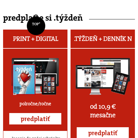
predplaťte si .týždeň
TOP*
PRINT + DIGITAL
.TÝŽDEŇ +
DENNÍK N
polročne/ročne
od 10,9 €
mesačne
predplatiť
predplatiť