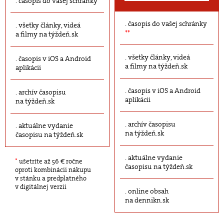
časopis do vašej schránky
časopis do vašej schránky
všetky články, videá
**
a filmy na týždeň.sk
všetky články, videá
časopis v iOS a Android
a filmy na týždeň.sk
aplikácii
časopis v iOS a Android
archív časopisu
aplikácii
na týždeň.sk
archív časopisu
aktuálne vydanie
na týždeň.sk
časopisu na týždeň.sk
aktuálne vydanie
*
ušetríte až 56 € ročne
časopisu na týždeň.sk
oproti kombinácii nákupu
v stánku a predplatného
v digitálnej verzii
online obsah
na dennikn.sk