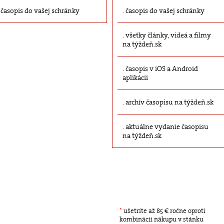
časopis do vašej schránky
časopis do vašej schránky
všetky články, videá a filmy
na týždeň.sk
časopis v iOS a Android
aplikácii
archív časopisu na týždeň.sk
aktuálne vydanie časopisu
na týždeň.sk
*
ušetríte až 85 € ročne oproti
kombinácii nákupu v stánku