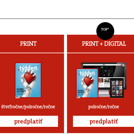
TOP*
PRINT
PRINT + DIGITAL
štvrťročne/polročne/ročne
polročne/ročne
predplatiť
predplatiť