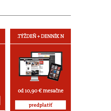
.TÝŽDEŇ +
DENNÍK N
od 10,90 € mesačne
predplatiť