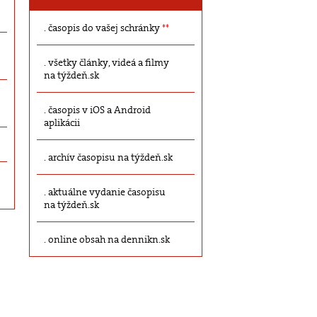
časopis do vašej schránky
**
všetky články, videá a filmy
na týždeň.sk
časopis v iOS a Android
aplikácii
archív časopisu na týždeň.sk
aktuálne vydanie časopisu
na týždeň.sk
online obsah na dennikn.sk