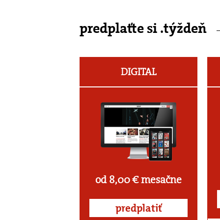
predplaťte si .týždeň
DIGITAL
od 8,00 € mesačne
predplatiť