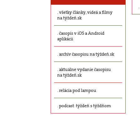
všetky články, videá a filmy
na týždeň.sk
časopis v iOS a Android
aplikácii
archív časopisu na týždeň.sk
aktuálne vydanie časopisu
na týždeň.sk
relácia pod lampou
podcast týždeň s týždňom