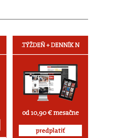
.TÝŽDEŇ +
DENNÍK N
od 10,90 € mesačne
predplatiť