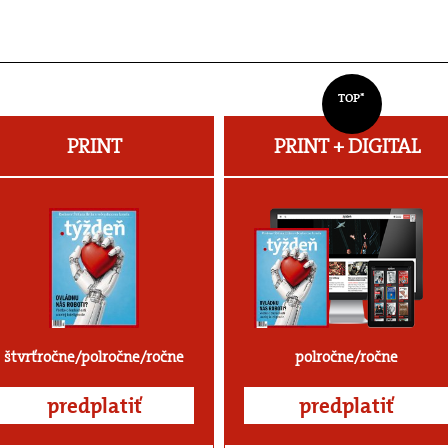
TOP*
PRINT
PRINT + DIGITAL
štvrťročne/polročne/ročne
polročne/ročne
predplatiť
predplatiť