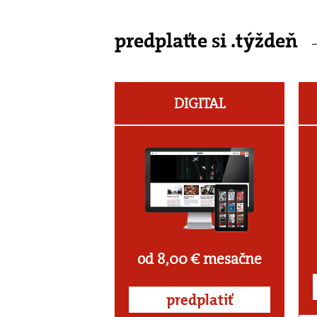
predplaťte si .týždeň
DIGITAL
od 8,00 € mesačne
predplatiť