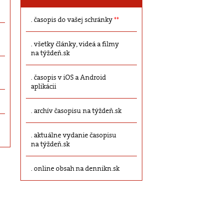
časopis do vašej schránky
**
všetky články, videá a filmy
na týždeň.sk
časopis v iOS a Android
aplikácii
archív časopisu na týždeň.sk
aktuálne vydanie časopisu
na týždeň.sk
online obsah na dennikn.sk