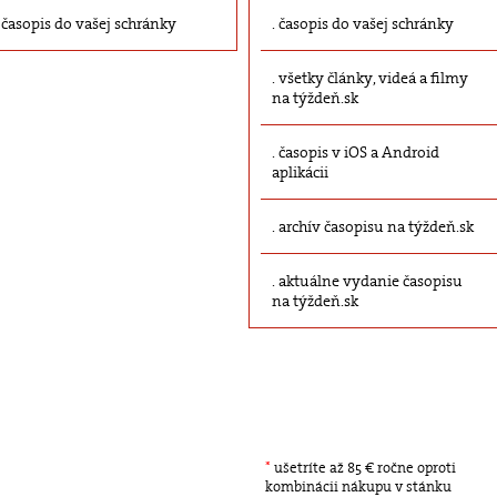
časopis do vašej schránky
časopis do vašej schránky
všetky články, videá a filmy
na týždeň.sk
časopis v iOS a Android
aplikácii
archív časopisu na týždeň.sk
aktuálne vydanie časopisu
na týždeň.sk
*
ušetríte až 85 € ročne oproti
kombinácii nákupu v stánku