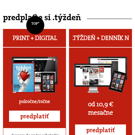
predplaťte si .týždeň
TOP*
PRINT + DIGITAL
.TÝŽDEŇ +
DENNÍK N
polročne/ročne
od 10,9 €
mesačne
predplatiť
predplatiť