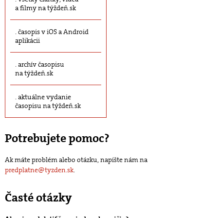
a filmy na týždeň.sk
časopis v iOS a Android
aplikácii
archív časopisu
na týždeň.sk
aktuálne vydanie
časopisu na týždeň.sk
Potrebujete pomoc?
Ak máte problém alebo otázku, napíšte nám na
predplatne@tyzden.sk
.
Časté otázky