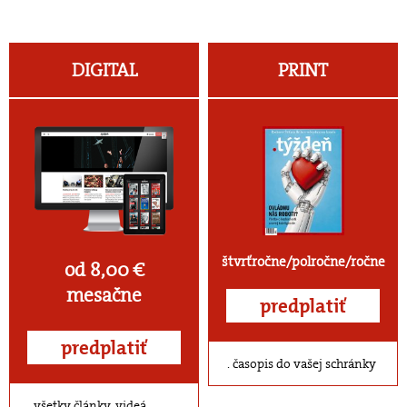
DIGITAL
PRINT
štvrťročne/polročne/ročne
od 8,00 €
mesačne
predplatiť
predplatiť
časopis do vašej schránky
všetky články, videá