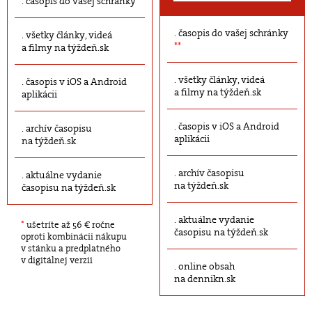
časopis do vašej schránky
časopis do vašej schránky
všetky články, videá
**
a filmy na týždeň.sk
všetky články, videá
časopis v iOS a Android
a filmy na týždeň.sk
aplikácii
časopis v iOS a Android
archív časopisu
aplikácii
na týždeň.sk
archív časopisu
aktuálne vydanie
na týždeň.sk
časopisu na týždeň.sk
aktuálne vydanie
*
ušetríte až 56 € ročne
časopisu na týždeň.sk
oproti kombinácii nákupu
v stánku a predplatného
v digitálnej verzii
online obsah
na dennikn.sk