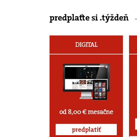
predplaťte si .týždeň
DIGITAL
od 8,00 € mesačne
predplatiť