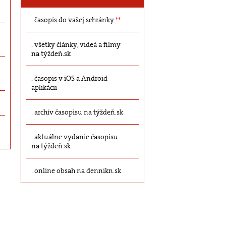
časopis do vašej schránky
**
všetky články, videá a filmy
na týždeň.sk
časopis v iOS a Android
aplikácii
archív časopisu na týždeň.sk
aktuálne vydanie časopisu
na týždeň.sk
online obsah na dennikn.sk