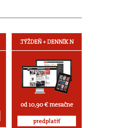
.TÝŽDEŇ +
DENNÍK N
od 10,90 € mesačne
predplatiť