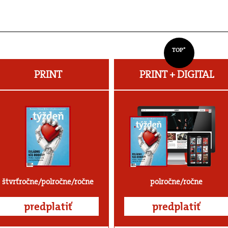
TOP*
PRINT
PRINT + DIGITAL
štvrťročne/polročne/ročne
polročne/ročne
predplatiť
predplatiť