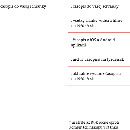
časopis do vašej schránky
časopis do vašej schránky
všetky články, videá a filmy
na týždeň.sk
časopis v iOS a Android
aplikácii
archív časopisu na týždeň.sk
aktuálne vydanie časopisu
na týždeň.sk
*
ušetríte až 85 € ročne oproti
kombinácii nákupu v stánku