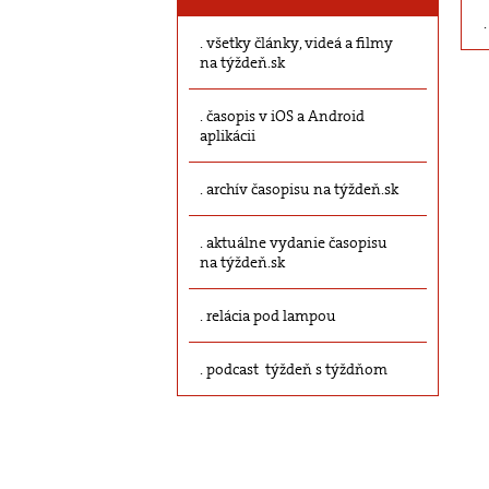
všetky články, videá a filmy
na týždeň.sk
časopis v iOS a Android
aplikácii
archív časopisu na týždeň.sk
aktuálne vydanie časopisu
na týždeň.sk
relácia pod lampou
podcast týždeň s týždňom