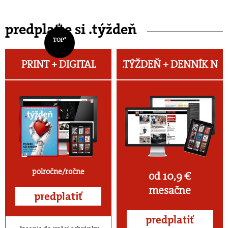
predplaťte si .týždeň
TOP*
PRINT + DIGITAL
.TÝŽDEŇ +
DENNÍK N
polročne/ročne
od 10,9 €
mesačne
predplatiť
predplatiť