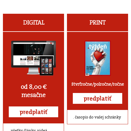
DIGITAL
PRINT
štvrťročne/polročne/ročne
od 8,00 €
mesačne
predplatiť
predplatiť
časopis do vašej schránky
všetky články, videá