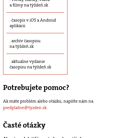
a filmy na týždeň.sk
časopis v iOS a Android
aplikácii
archív časopisu
na týždeň.sk
aktuálne vydanie
časopisu na týždeň.sk
Potrebujete pomoc?
Ak máte problém alebo otázku, napíšte nám na
predplatne@tyzden.sk
.
Časté otázky