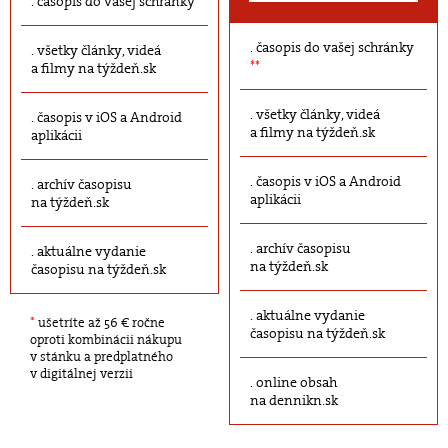
časopis do vašej schránky
časopis do vašej schránky
všetky články, videá
**
a filmy na týždeň.sk
všetky články, videá
časopis v iOS a Android
a filmy na týždeň.sk
aplikácii
časopis v iOS a Android
archív časopisu
aplikácii
na týždeň.sk
archív časopisu
aktuálne vydanie
na týždeň.sk
časopisu na týždeň.sk
aktuálne vydanie
*
ušetríte až 56 € ročne
časopisu na týždeň.sk
oproti kombinácii nákupu
v stánku a predplatného
v digitálnej verzii
online obsah
na dennikn.sk