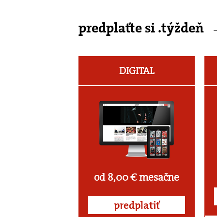
predplaťte si .týždeň
DIGITAL
od 8,00 € mesačne
predplatiť