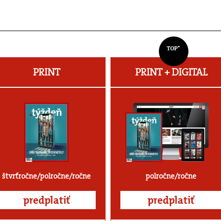
TOP*
PRINT
PRINT + DIGITAL
štvrťročne/polročne/ročne
polročne/ročne
predplatiť
predplatiť