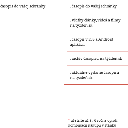
časopis do vašej schránky
časopis do vašej schránky
všetky články, videá a filmy
na týždeň.sk
časopis v iOS a Android
aplikácii
archív časopisu na týždeň.sk
aktuálne vydanie časopisu
na týždeň.sk
*
ušetríte až 85 € ročne oproti
kombinácii nákupu v stánku