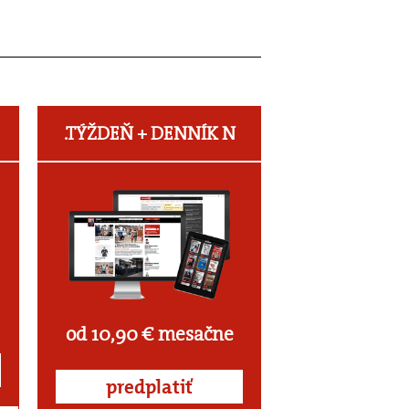
.TÝŽDEŇ +
DENNÍK N
od 10,90 € mesačne
predplatiť