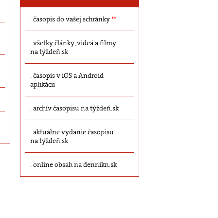
časopis do vašej schránky
**
všetky články, videá a filmy
na týždeň.sk
časopis v iOS a Android
aplikácii
archív časopisu na týždeň.sk
aktuálne vydanie časopisu
na týždeň.sk
online obsah na dennikn.sk