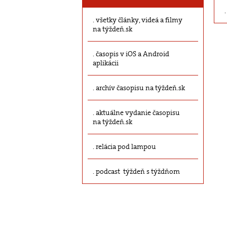
všetky články, videá a filmy
na týždeň.sk
časopis v iOS a Android
aplikácii
archív časopisu na týždeň.sk
aktuálne vydanie časopisu
na týždeň.sk
relácia pod lampou
podcast týždeň s týždňom