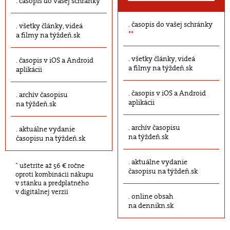
časopis do vašej schránky
časopis do vašej schránky
všetky články, videá
**
a filmy na týždeň.sk
všetky články, videá
časopis v iOS a Android
a filmy na týždeň.sk
aplikácii
časopis v iOS a Android
archív časopisu
aplikácii
na týždeň.sk
archív časopisu
aktuálne vydanie
na týždeň.sk
časopisu na týždeň.sk
aktuálne vydanie
*
ušetríte až 56 € ročne
časopisu na týždeň.sk
oproti kombinácii nákupu
v stánku a predplatného
v digitálnej verzii
online obsah
na dennikn.sk