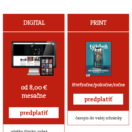
DIGITAL
PRINT
štvrťročne/polročne/ročne
od 8,00 €
mesačne
predplatiť
predplatiť
časopis do vašej schránky
všetky články, videá