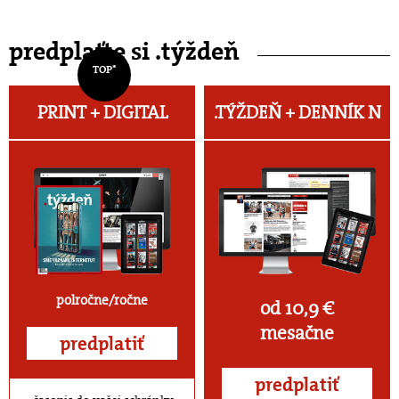
predplaťte si .týždeň
TOP*
PRINT + DIGITAL
.TÝŽDEŇ +
DENNÍK N
polročne/ročne
od 10,9 €
mesačne
predplatiť
predplatiť