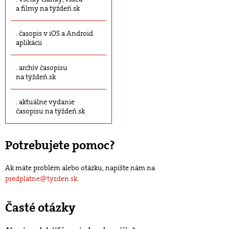
a filmy na týždeň.sk
časopis v iOS a Android
aplikácii
archív časopisu
na týždeň.sk
aktuálne vydanie
časopisu na týždeň.sk
Potrebujete pomoc?
Ak máte problém alebo otázku, napíšte nám na
predplatne@tyzden.sk
.
Časté otázky