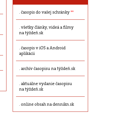
časopis do vašej schránky
**
všetky články, videá a filmy
na týždeň.sk
časopis v iOS a Android
aplikácii
archív časopisu na týždeň.sk
aktuálne vydanie časopisu
na týždeň.sk
online obsah na dennikn.sk