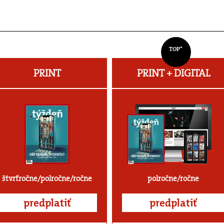
TOP*
PRINT
PRINT + DIGITAL
štvrťročne/polročne/ročne
polročne/ročne
predplatiť
predplatiť