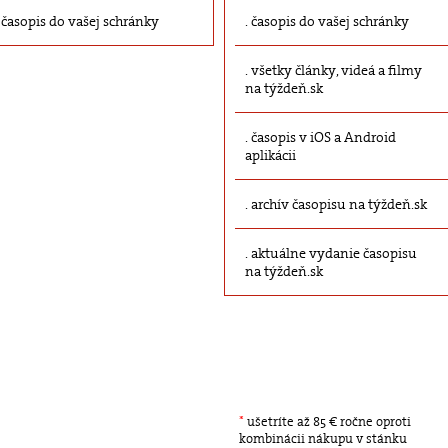
časopis do vašej schránky
časopis do vašej schránky
všetky články, videá a filmy
na týždeň.sk
časopis v iOS a Android
aplikácii
archív časopisu na týždeň.sk
aktuálne vydanie časopisu
na týždeň.sk
*
ušetríte až 85 € ročne oproti
kombinácii nákupu v stánku