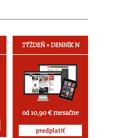
.TÝŽDEŇ +
DENNÍK N
od 10,90 € mesačne
predplatiť