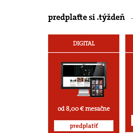
predplaťte si .týždeň
DIGITAL
od 8,00 € mesačne
predplatiť