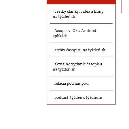
všetky články, videá a filmy
na týždeň.sk
časopis v iOS a Android
aplikácii
archív časopisu na týždeň.sk
aktuálne vydanie časopisu
na týždeň.sk
relácia pod lampou
podcast týždeň s týždňom