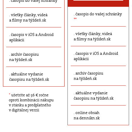
časopis do vašej schránky
časopis do vašej schránky
všetky články, videá
**
a filmy na týždeň.sk
všetky články, videá
časopis v iOS a Android
a filmy na týždeň.sk
aplikácii
časopis v iOS a Android
archív časopisu
aplikácii
na týždeň.sk
archív časopisu
aktuálne vydanie
na týždeň.sk
časopisu na týždeň.sk
aktuálne vydanie
*
ušetríte až 56 € ročne
časopisu na týždeň.sk
oproti kombinácii nákupu
v stánku a predplatného
v digitálnej verzii
online obsah
na dennikn.sk