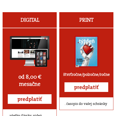
DIGITAL
PRINT
štvrťročne/polročne/ročne
od 8,00 €
mesačne
predplatiť
predplatiť
časopis do vašej schránky
všetky články, videá