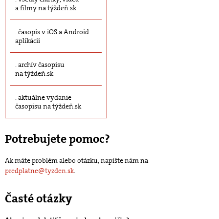
a filmy na týždeň.sk
časopis v iOS a Android
aplikácii
archív časopisu
na týždeň.sk
aktuálne vydanie
časopisu na týždeň.sk
Potrebujete pomoc?
Ak máte problém alebo otázku, napíšte nám na
predplatne@tyzden.sk
.
Časté otázky