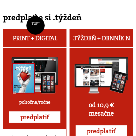
predplaťte si .týždeň
TOP*
PRINT + DIGITAL
.TÝŽDEŇ +
DENNÍK N
polročne/ročne
od 10,9 €
mesačne
predplatiť
predplatiť