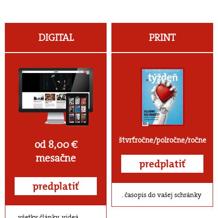
DIGITAL
PRINT
štvrťročne/polročne/ročne
od 8,00 €
mesačne
predplatiť
predplatiť
časopis do vašej schránky
všetky články, videá