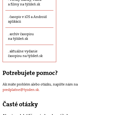
a filmy na týždeň.sk
časopis v iOS a Android
aplikácii
archív časopisu
na týždeň.sk
aktuálne vydanie
časopisu na týždeň.sk
Potrebujete pomoc?
Ak máte problém alebo otázku, napíšte nám na
predplatne@tyzden.sk
.
Časté otázky