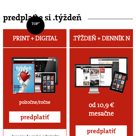
predplaťte si .týždeň
TOP*
PRINT + DIGITAL
.TÝŽDEŇ +
DENNÍK N
polročne/ročne
od 10,9 €
mesačne
predplatiť
predplatiť