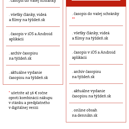
časopis do vašej schránky
časopis do vašej schránky
všetky články, videá
**
a filmy na týždeň.sk
všetky články, videá
časopis v iOS a Android
a filmy na týždeň.sk
aplikácii
časopis v iOS a Android
archív časopisu
aplikácii
na týždeň.sk
archív časopisu
aktuálne vydanie
na týždeň.sk
časopisu na týždeň.sk
aktuálne vydanie
*
ušetríte až 56 € ročne
časopisu na týždeň.sk
oproti kombinácii nákupu
v stánku a predplatného
v digitálnej verzii
online obsah
na dennikn.sk