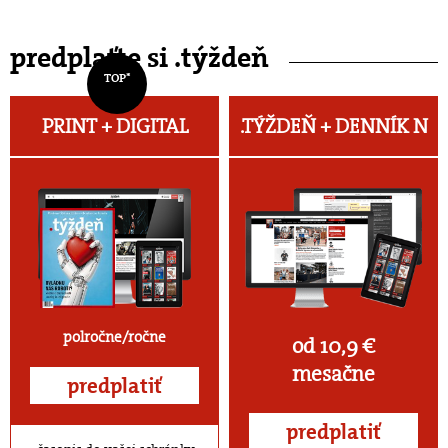
predplaťte si .týždeň
TOP*
PRINT + DIGITAL
.TÝŽDEŇ +
DENNÍK N
polročne/ročne
od 10,9 €
mesačne
predplatiť
predplatiť