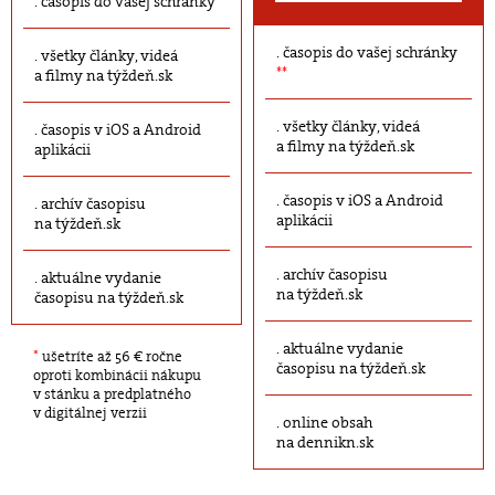
časopis do vašej schránky
časopis do vašej schránky
všetky články, videá
**
a filmy na týždeň.sk
všetky články, videá
časopis v iOS a Android
a filmy na týždeň.sk
aplikácii
časopis v iOS a Android
archív časopisu
aplikácii
na týždeň.sk
archív časopisu
aktuálne vydanie
na týždeň.sk
časopisu na týždeň.sk
aktuálne vydanie
*
ušetríte až 56 € ročne
časopisu na týždeň.sk
oproti kombinácii nákupu
v stánku a predplatného
v digitálnej verzii
online obsah
na dennikn.sk