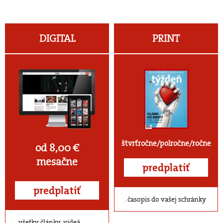
DIGITAL
PRINT
štvrťročne/polročne/ročne
od 8,00 €
mesačne
predplatiť
predplatiť
časopis do vašej schránky
všetky články, videá