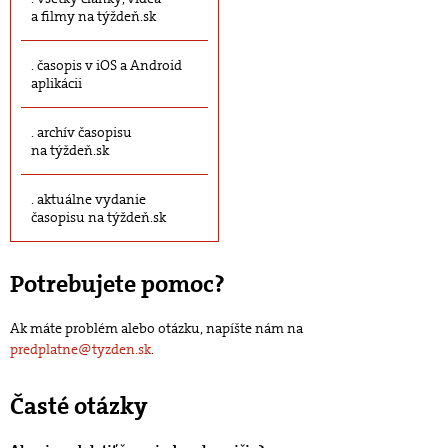
a filmy na týždeň.sk
časopis v iOS a Android
aplikácii
archív časopisu
na týždeň.sk
aktuálne vydanie
časopisu na týždeň.sk
Potrebujete pomoc?
Ak máte problém alebo otázku, napíšte nám na
predplatne@tyzden.sk
.
Časté otázky