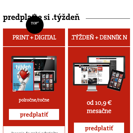
predplaťte si .týždeň
TOP*
PRINT + DIGITAL
.TÝŽDEŇ +
DENNÍK N
polročne/ročne
od 10,9 €
mesačne
predplatiť
predplatiť