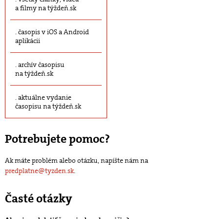
a filmy na týždeň.sk
časopis v iOS a Android
aplikácii
archív časopisu
na týždeň.sk
aktuálne vydanie
časopisu na týždeň.sk
Potrebujete pomoc?
Ak máte problém alebo otázku, napíšte nám na
predplatne@tyzden.sk
.
Časté otázky