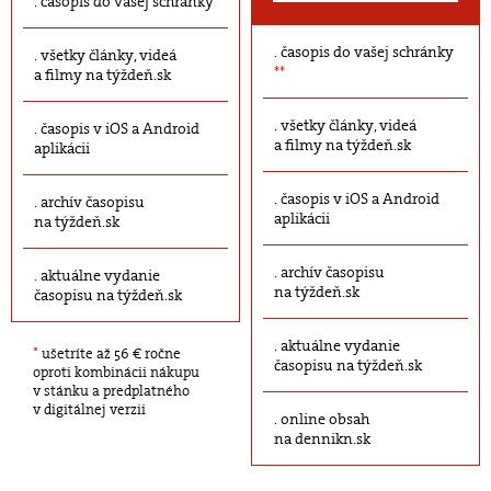
časopis do vašej schránky
časopis do vašej schránky
všetky články, videá
**
a filmy na týždeň.sk
všetky články, videá
časopis v iOS a Android
a filmy na týždeň.sk
aplikácii
časopis v iOS a Android
archív časopisu
aplikácii
na týždeň.sk
archív časopisu
aktuálne vydanie
na týždeň.sk
časopisu na týždeň.sk
aktuálne vydanie
*
ušetríte až 56 € ročne
časopisu na týždeň.sk
oproti kombinácii nákupu
v stánku a predplatného
v digitálnej verzii
online obsah
na dennikn.sk