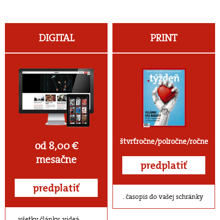
DIGITAL
PRINT
štvrťročne/polročne/ročne
od 8,00 €
mesačne
predplatiť
predplatiť
časopis do vašej schránky
všetky články, videá