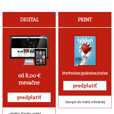
DIGITAL
PRINT
štvrťročne/polročne/ročne
od 8,00 €
mesačne
predplatiť
predplatiť
časopis do vašej schránky
všetky články, videá