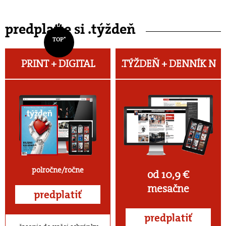
predplaťte si .týždeň
TOP*
PRINT + DIGITAL
.TÝŽDEŇ +
DENNÍK N
polročne/ročne
od 10,9 €
mesačne
predplatiť
predplatiť