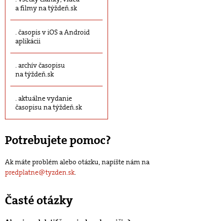
a filmy na týždeň.sk
časopis v iOS a Android
aplikácii
archív časopisu
na týždeň.sk
aktuálne vydanie
časopisu na týždeň.sk
Potrebujete pomoc?
Ak máte problém alebo otázku, napíšte nám na
predplatne@tyzden.sk
.
Časté otázky