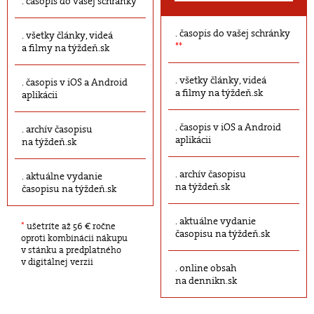
časopis do vašej schránky
časopis do vašej schránky
všetky články, videá
**
a filmy na týždeň.sk
všetky články, videá
časopis v iOS a Android
a filmy na týždeň.sk
aplikácii
časopis v iOS a Android
archív časopisu
aplikácii
na týždeň.sk
archív časopisu
aktuálne vydanie
na týždeň.sk
časopisu na týždeň.sk
aktuálne vydanie
*
ušetríte až 56 € ročne
časopisu na týždeň.sk
oproti kombinácii nákupu
v stánku a predplatného
v digitálnej verzii
online obsah
na dennikn.sk