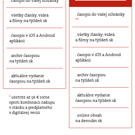
časopis do vašej schránky
časopis do vašej schránky
všetky články, videá
**
a filmy na týždeň.sk
všetky články, videá
časopis v iOS a Android
a filmy na týždeň.sk
aplikácii
časopis v iOS a Android
archív časopisu
aplikácii
na týždeň.sk
archív časopisu
aktuálne vydanie
na týždeň.sk
časopisu na týždeň.sk
aktuálne vydanie
*
ušetríte až 56 € ročne
časopisu na týždeň.sk
oproti kombinácii nákupu
v stánku a predplatného
v digitálnej verzii
online obsah
na dennikn.sk