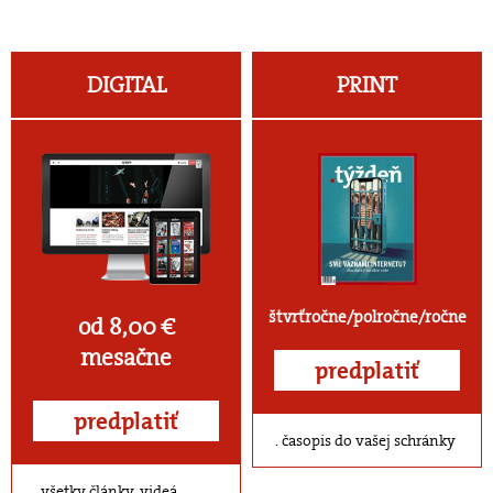
DIGITAL
PRINT
štvrťročne/polročne/ročne
od 8,00 €
mesačne
predplatiť
predplatiť
časopis do vašej schránky
všetky články, videá