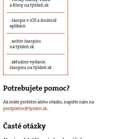
a filmy na týždeň.sk
časopis v iOS a Android
aplikácii
archív časopisu
na týždeň.sk
aktuálne vydanie
časopisu na týždeň.sk
Potrebujete pomoc?
Ak máte problém alebo otázku, napíšte nám na
predplatne@tyzden.sk
.
Časté otázky