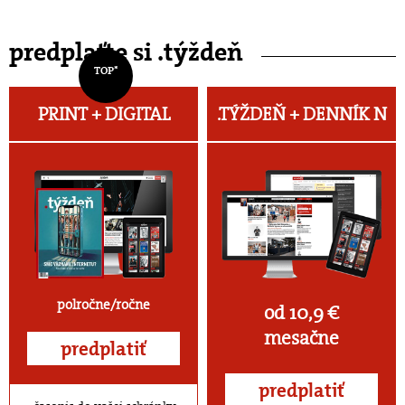
predplaťte si .týždeň
TOP*
PRINT + DIGITAL
.TÝŽDEŇ +
DENNÍK N
polročne/ročne
od 10,9 €
mesačne
predplatiť
predplatiť