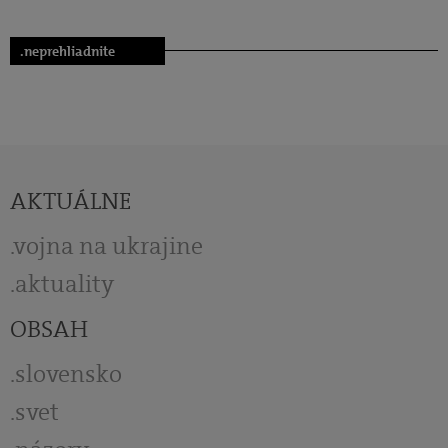
.neprehliadnite
AKTUÁLNE
vojna na ukrajine
aktuality
OBSAH
slovensko
svet