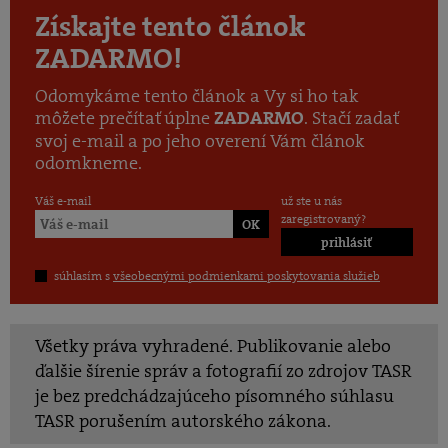
Získajte tento článok
ZADARMO!
Odomykáme tento článok a Vy si ho tak
môžete prečítať úplne
. Stačí zadať
ZADARMO
svoj e-mail a po jeho overení Vám článok
odomkneme.
Váš e-mail
už ste u nás
zaregistrovaný?
prihlásiť
súhlasím s
všeobecnými podmienkami poskytovania služieb
Všetky práva vyhradené. Publikovanie alebo
ďalšie šírenie správ a fotografií zo zdrojov TASR
je bez predchádzajúceho písomného súhlasu
TASR porušením autorského zákona.