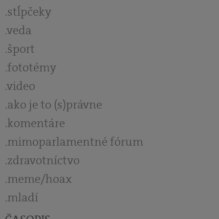
stĺpčeky
veda
šport
fototémy
video
ako je to (s)právne
komentáre
mimoparlamentné fórum
zdravotníctvo
meme/hoax
mladí