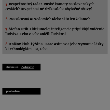
5.
Bezpečnostný radar: Ruské kamery na slovenských
cestách? Bezpečnostné riziko alebo zbytočné obavy?
6.
Má súčasná AI vedomie? Alebo si to len želáme?
7.
Štefan Hríb: Lídri umelej inteligencie pripúšťajú zničenie
ľudstva. Lebo v sebe zničili ľudskosť
8.
Knižný klub .týždňa: Isaac Asimov a jeho vyznanie lásky
k technológiám – Ja, robot
.diskusia |
Zobraziť
.posledné