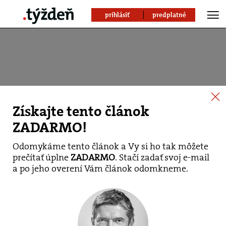
prihlásiť
predplatné
Získajte tento článok
ZADARMO!
Odomykáme tento článok a Vy si ho tak môžete
prečítať úplne
ZADARMO
. Stačí zadať svoj e-mail
Samotesty majú
a po jeho overení Vám článok odomkneme.
dostávať i učitelia,
ministerstvo