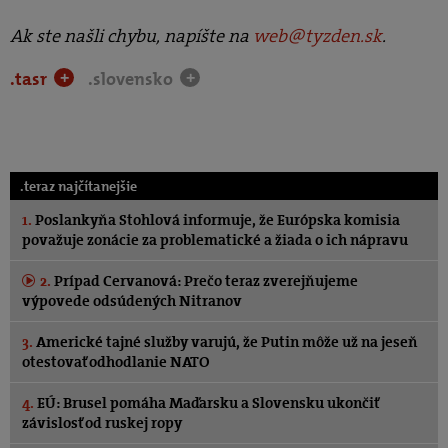
Ak ste našli chybu, napíšte na
web@tyzden.sk
.
.tasr
.slovensko
+
+
.teraz najčítanejšie
1.
Poslankyňa Stohlová informuje, že Európska komisia
považuje zonácie za problematické a žiada o ich nápravu
2.
Prípad Cervanová: Prečo teraz zverejňujeme
výpovede odsúdených Nitranov
3.
Americké tajné služby varujú, že Putin môže už na jeseň
otestovať odhodlanie NATO
4.
EÚ: Brusel pomáha Maďarsku a Slovensku ukončiť
závislosť od ruskej ropy