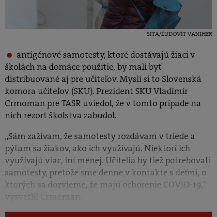
SITA/ĽUDOVÍT VANIHER
antigénové samotesty, ktoré dostávajú žiaci v
školách na domáce použitie, by mali byť
distribuované aj pre učiteľov. Myslí si to Slovenská
komora učiteľov (SKU). Prezident SKU Vladimír
Crmoman pre TASR uviedol, že v tomto prípade na
nich rezort školstva zabudol.
„Sám zažívam, že samotesty rozdávam v triede a
pýtam sa žiakov, ako ich využívajú. Niektorí ich
využívajú viac, iní menej. Učitelia by tiež potrebovali
samotesty, pretože sme denne v kontakte s deťmi, o
ktorých sa dozvieme, že majú ochorenie COVID-19,"
vysvetlil Crmoman.