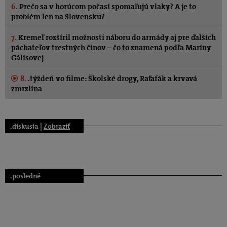
6.
Prečo sa v horúcom počasí spomaľujú vlaky? A je to
problém len na Slovensku?
7.
Kremeľ rozšíril možnosti náboru do armády aj pre ďalších
páchateľov trestných činov – čo to znamená podľa Maríny
Gálisovej
8.
.týždeň vo filme: Školské drogy, Raťafák a krvavá
zmrzlina
.diskusia |
Zobraziť
.posledné