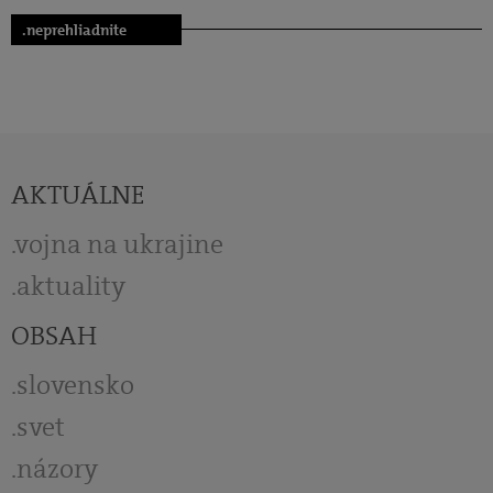
.neprehliadnite
AKTUÁLNE
vojna na ukrajine
aktuality
OBSAH
slovensko
svet
názory