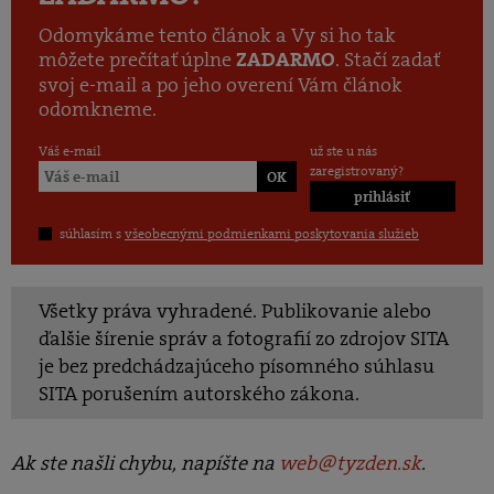
Odomykáme tento článok a Vy si ho tak
môžete prečítať úplne
. Stačí zadať
ZADARMO
svoj e-mail a po jeho overení Vám článok
odomkneme.
Váš e-mail
už ste u nás
zaregistrovaný?
prihlásiť
súhlasím s
všeobecnými podmienkami poskytovania služieb
Všetky práva vyhradené. Publikovanie alebo
ďalšie šírenie správ a fotografií zo zdrojov SITA
je bez predchádzajúceho písomného súhlasu
SITA porušením autorského zákona.
Ak ste našli chybu, napíšte na
web@tyzden.sk
.