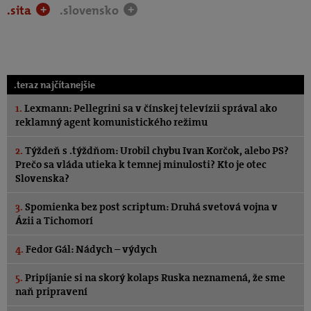
.sita
.slovensko
+
+
.teraz najčítanejšie
1.
Lexmann: Pellegrini sa v čínskej televízii správal ako
reklamný agent komunistického režimu
2.
Týždeň s .týždňom: Urobil chybu Ivan Korčok, alebo PS?
Prečo sa vláda utieka k temnej minulosti? Kto je otec
Slovenska?
3.
Spomienka bez post scriptum: Druhá svetová vojna v
Ázii a Tichomorí
4.
Fedor Gál: Nádych – výdych
5.
Pripíjanie si na skorý kolaps Ruska neznamená, že sme
naň pripravení