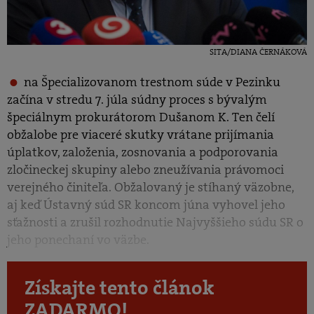
SITA/DIANA ČERNÁKOVÁ
na Špecializovanom trestnom súde v Pezinku
začína v stredu 7. júla súdny proces s bývalým
špeciálnym prokurátorom Dušanom K. Ten čelí
obžalobe pre viaceré skutky vrátane prijímania
úplatkov, založenia, zosnovania a podporovania
zločineckej skupiny alebo zneužívania právomoci
verejného činiteľa. Obžalovaný je stíhaný väzobne,
aj keď Ústavný súd SR koncom júna vyhovel jeho
sťažnosti a zrušil rozhodnutie Najvyššieho súdu SR o
jeho ponechaní vo väzbe.
Získajte tento článok
ZADARMO!