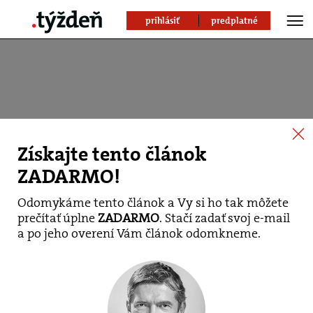
prihlásiť
predplatné
Získajte tento článok
ZADARMO!
Odomykáme tento článok a Vy si ho tak môžete
prečítať úplne
ZADARMO
. Stačí zadať svoj e-mail
V stredu začne proces s
a po jeho overení Vám článok odomkneme.
bývalým
prokurátorom