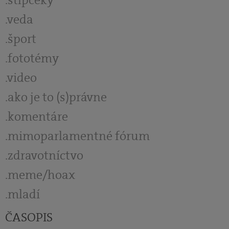
stĺpčeky
veda
šport
fototémy
video
ako je to (s)právne
komentáre
mimoparlamentné fórum
zdravotníctvo
meme/hoax
mladí
ČASOPIS