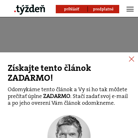
prihlásiť
predplatné
Získajte tento článok
ZADARMO!
Odomykáme tento článok a Vy si ho tak môžete
prečítať úplne
ZADARMO
. Stačí zadať svoj e-mail
Vakcíny schválené v
a po jeho overení Vám článok odomkneme.
EÚ zrejme poskytujú
ochranu proti všetkým