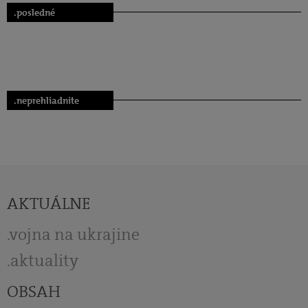
.posledné
.neprehliadnite
AKTUÁLNE
vojna na ukrajine
aktuality
OBSAH