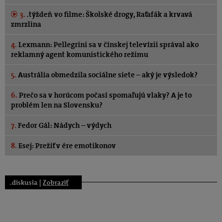
3.
.týždeň vo filme: Školské drogy, Raťafák a krvavá
zmrzlina
4.
Lexmann: Pellegrini sa v čínskej televízii správal ako
reklamný agent komunistického režimu
5.
Austrália obmedzila sociálne siete – aký je výsledok?
6.
Prečo sa v horúcom počasí spomaľujú vlaky? A je to
problém len na Slovensku?
7.
Fedor Gál: Nádych – výdych
8.
Esej: Prežiť v ére emotikonov
.diskusia |
Zobraziť