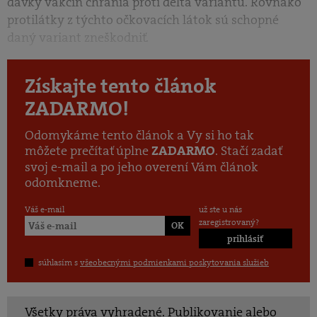
dávky vakcín chránia proti delta variantu. Rovnako
protilátky z týchto očkovacích látok sú schopné
daný variant zneškodniť.
Získajte tento článok
ZADARMO!
Odomykáme tento článok a Vy si ho tak
môžete prečítať úplne
. Stačí zadať
ZADARMO
svoj e-mail a po jeho overení Vám článok
odomkneme.
Váš e-mail
už ste u nás
zaregistrovaný?
prihlásiť
súhlasím s
všeobecnými podmienkami poskytovania služieb
Všetky práva vyhradené. Publikovanie alebo