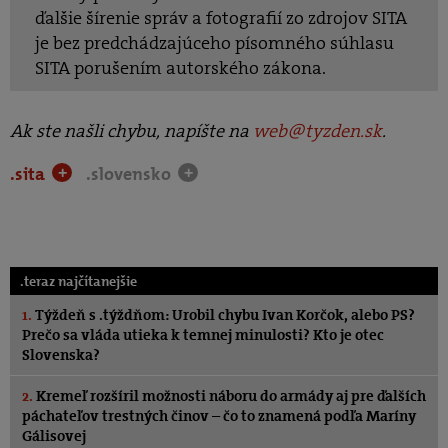
ďalšie šírenie správ a fotografií zo zdrojov SITA
je bez predchádzajúceho písomného súhlasu
SITA porušením autorského zákona.
Ak ste našli chybu, napíšte na
web@tyzden.sk
.
.sita
.slovensko
+
+
.teraz najčítanejšie
1.
Týždeň s .týždňom: Urobil chybu Ivan Korčok, alebo PS?
Prečo sa vláda utieka k temnej minulosti? Kto je otec
Slovenska?
2.
Kremeľ rozšíril možnosti náboru do armády aj pre ďalších
páchateľov trestných činov – čo to znamená podľa Maríny
Gálisovej