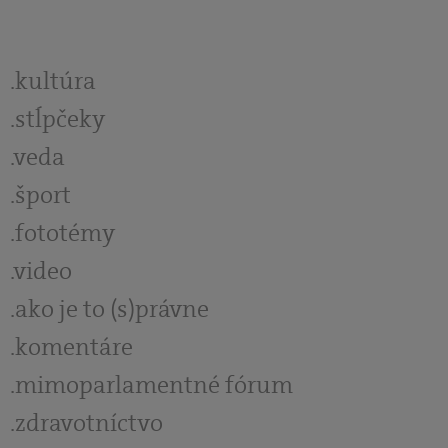
kultúra
stĺpčeky
veda
šport
fototémy
video
ako je to (s)právne
komentáre
mimoparlamentné fórum
zdravotníctvo