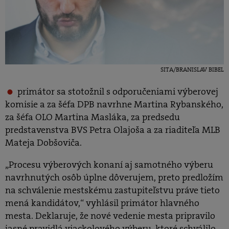
SITA/BRANISLAV BIBEL
primátor sa stotožnil s odporučeniami výberovej
komisie a za šéfa DPB navrhne Martina Rybanského,
za šéfa OLO Martina Masláka, za predsedu
predstavenstva BVS Petra Olajoša a za riaditeľa MLB
Mateja Dobšoviča.
„Procesu výberových konaní aj samotného výberu
navrhnutých osôb úplne dôverujem, preto predložím
na schválenie mestskému zastupiteľstvu práve tieto
mená kandidátov,“ vyhlásil primátor hlavného
mesta. Deklaruje, že nové vedenie mesta pripravilo
jasné pravidlá viackolového výberu, ktoré schválilo