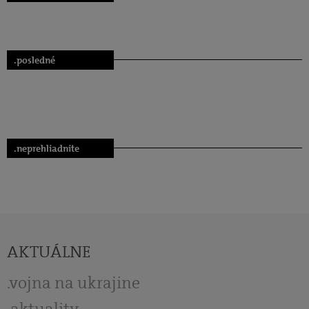
.posledné
.neprehliadnite
AKTUÁLNE
vojna na ukrajine
aktuality