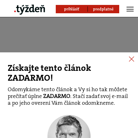
prihlásiť
predplatné
Získajte tento článok
ZADARMO!
Odomykáme tento článok a Vy si ho tak môžete
prečítať úplne
ZADARMO
. Stačí zadať svoj e-mail
Primátor Bratislavy
a po jeho overení Vám článok odomkneme.
Vallo už vie, koho
navrhne na čelo DPB,