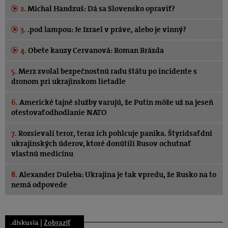
2.
Michal Handzuš: Dá sa Slovensko opraviť?
3.
.pod lampou: Je Izrael v práve, alebo je vinný?
4.
Obete kauzy Cervanová: Roman Brázda
5.
Merz zvolal bezpečnostnú radu štátu po incidente s
dronom pri ukrajinskom lietadle
6.
Americké tajné služby varujú, že Putin môže už na jeseň
otestovať odhodlanie NATO
7.
Rozsievali teror, teraz ich pohlcuje panika. Štyridsať dní
ukrajinských úderov, ktoré donútili Rusov ochutnať
vlastnú medicínu
8.
Alexander Duleba: Ukrajina je tak vpredu, že Rusko na to
nemá odpovede
.diskusia |
Zobraziť