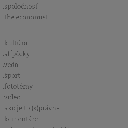
spoločnosť
the economist
kultúra
stĺpčeky
veda
šport
fototémy
video
ako je to (s)právne
komentáre