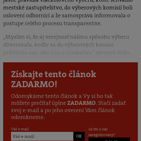
mestské zastupiteľstvo, do výberových komisií boli
oslovení odborníci a že samospráva informovala o
postupe celého procesu transparentne.
„Myslím si, že aj verejnosť nášmu spôsobu výberu
dôverovala, keďže sa do výberových konaní
prihlásilo viac ako 100 uchádzačov,“ spresnil Vallo.
Získajte tento článok
ZADARMO!
Odomykáme tento článok a Vy si ho tak
môžete prečítať úplne
. Stačí zadať
ZADARMO
svoj e-mail a po jeho overení Vám článok
odomkneme.
Váš e-mail
už ste u nás
zaregistrovaný?