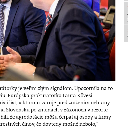
urátorky je veľmi zlým signálom. Upozornila na to
u. Európska prokurátorka Laura Kövesi
sii list, v ktorom varuje pred znížením ochrany
na Slovensku po zmenách v zákonoch v rezorte
ili, že agrodotácie môžu čerpať aj osoby a firmy
trestných činov, čo dovtedy možné nebolo,“