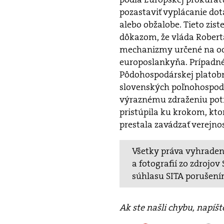
pozastaviť vyplácanie dotá
alebo obžalobe. Tieto zi
dôkazom, že vláda Robert
mechanizmy určené na och
europoslankyňa. Prípadné
Pôdohospodárskej platobne
slovenských poľnohospodár
výraznému zdraženiu potr
pristúpila ku krokom, kt
prestala zavádzať verejnos
Všetky práva vyhradené
a fotografií zo zdrojo
súhlasu SITA porušení
Ak ste našli chybu, napíš