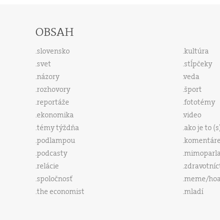
OBSAH
slovensko
kultúra
svet
stĺpčeky
názory
veda
rozhovory
šport
reportáže
fototémy
ekonomika
video
témy týždňa
ako je to (
podlampou
komentár
podcasty
mimoparl
relácie
zdravotníc
spoločnosť
meme/ho
the economist
mladí