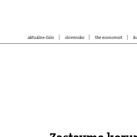
aktuálne číslo
slovensko
the economist
k