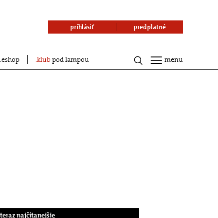
prihlásiť
predplatné
eshop
klub
pod lampou
menu
.teraz najčítanejšie