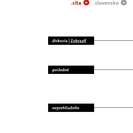
.sita
.slovensko
+
+
.diskusia |
Zobraziť
.posledné
.neprehliadnite