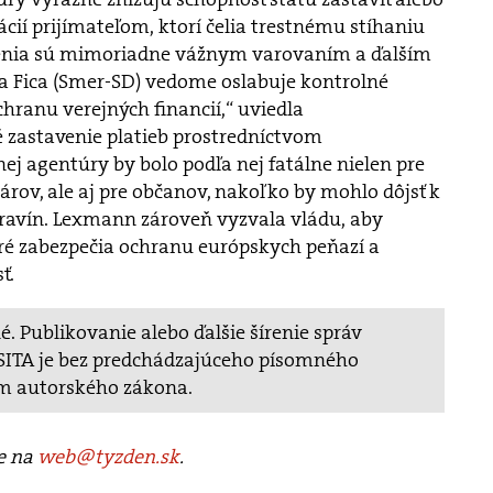
cií prijímateľom, ktorí čelia trestnému stíhaniu
stenia sú mimoriadne vážnym varovaním a ďalším
a Fica (Smer-SD) vedome oslabuje kontrolné
ranu verejných financií,“ uviedla
 zastavenie platieb prostredníctvom
j agentúry by bolo podľa nej fatálne nielen pre
ov, ale aj pre občanov, nakoľko by mohlo dôjsť k
avín. Lexmann zároveň vyzvala vládu, aby
oré zabezpečia ochranu európskych peňazí a
ť.
. Publikovanie alebo ďalšie šírenie správ
v SITA je bez predchádzajúceho písomného
m autorského zákona.
te na
web@tyzden.sk
.