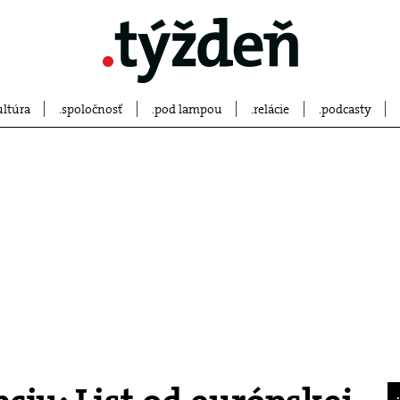
ultúra
spoločnosť
pod lampou
relácie
podcasty