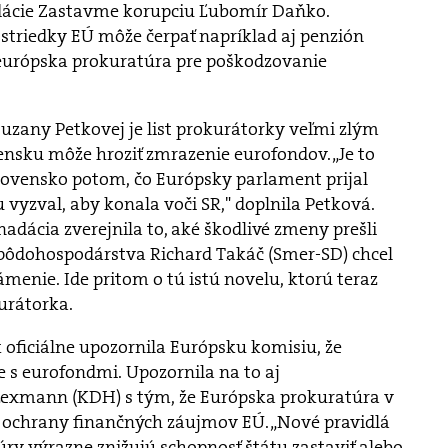
dácie Zastavme korupciu Ľubomír Daňko.
ostriedky EÚ môže čerpať napríklad aj penzión
 európska prokuratúra pre poškodzovanie
Zuzany Petkovej je list prokurátorky veľmi zlým
ensku môže hroziť zmrazenie eurofondov. „Je to
Slovensko potom, čo Európsky parlament prijal
u vyzval, aby konala voči SR," doplnila Petková.
adácia zverejnila to, aké škodlivé zmeny prešli
pôdohospodárstva Richard Takáč (Smer-SD) chcel
menie. Ide pritom o tú istú novelu, ktorú teraz
kurátorka.
oficiálne upozornila Európsku komisiu, že
 s eurofondmi. Upozornila na to aj
exmann (KDH) s tým, že Európska prokuratúra v
e ochrany finančných záujmov EÚ. „Nové pravidlá
ry výrazne znižujú schopnosť štátu zastaviť alebo