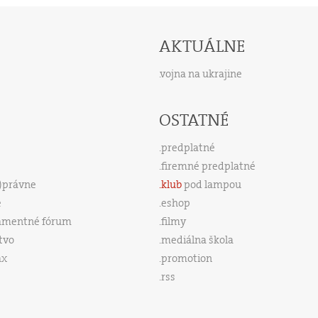
AKTUÁLNE
vojna na ukrajine
OSTATNÉ
predplatné
firemné predplatné
s)právne
klub
pod lampou
e
eshop
amentné fórum
filmy
tvo
mediálna škola
ax
promotion
rss