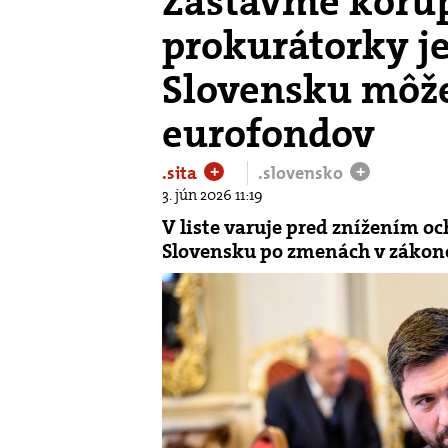
Zastavme korupc
prokurátorky j
Slovensku môže
eurofondov
.sita
.slovensko
+
+
3. jún 2026 11:19
V liste varuje pred znížením o
Slovensku po zmenách v zákono