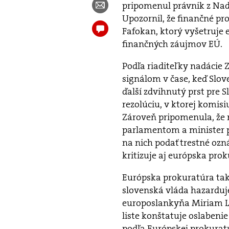
pripomenul právnik z Na
Upozornil, že finančné pr
Fafokan, ktorý vyšetruje
finančných záujmov EÚ.
Podľa riaditeľky nadácie 
signálom v čase, keď Slov
ďalší zdvihnutý prst pre 
rezolúciu, v ktorej komisi
Zároveň pripomenula, že n
parlamentom a minister 
na nich podať trestné ozná
kritizuje aj európska pro
Európska prokuratúra tak 
slovenská vláda hazarduje
europoslankyňa Miriam L
liste konštatuje oslabeni
podľa Európskej prokuratú