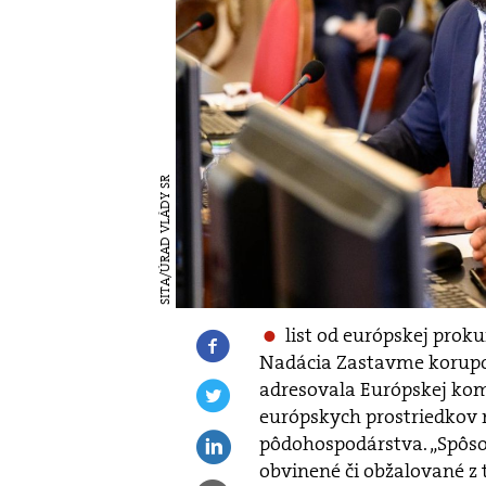
SITA/ÚRAD VLÁDY SR
list od európskej prok
Nadácia Zastavme korupci
adresovala Európskej komi
európskych prostriedkov 
pôdohospodárstva. „Spôsob
obvinené či obžalované z 