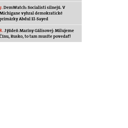
7.
DemWatch: Socialisti silnejú. V
Michigane vyhral demokratické
primárky Abdul El-Sayed
8.
.týždeň Maríny Gálisovej: Milujeme
Čínu, Rusko, to tam musíte povedať!