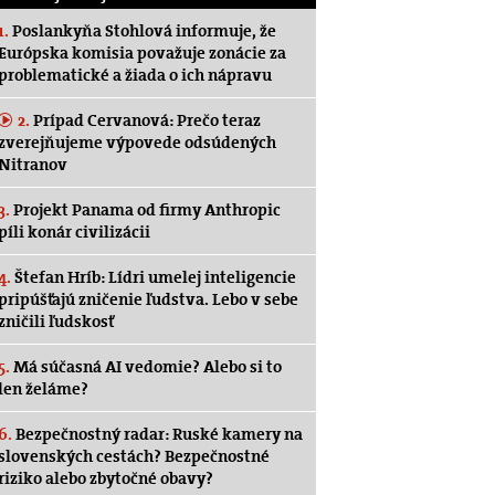
1.
Poslankyňa Stohlová informuje, že
Európska komisia považuje zonácie za
problematické a žiada o ich nápravu
2.
Prípad Cervanová: Prečo teraz
zverejňujeme výpovede odsúdených
Nitranov
3.
Projekt Panama od firmy Anthropic
píli konár civilizácii
4.
Štefan Hríb: Lídri umelej inteligencie
pripúšťajú zničenie ľudstva. Lebo v sebe
zničili ľudskosť
5.
Má súčasná AI vedomie? Alebo si to
len želáme?
6.
Bezpečnostný radar: Ruské kamery na
slovenských cestách? Bezpečnostné
riziko alebo zbytočné obavy?