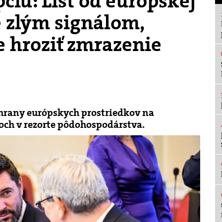
iu: List od európskej
e zlým signálom,
 hroziť zmrazenie
chrany európskych prostriedkov na
ch v rezorte pôdohospodárstva.