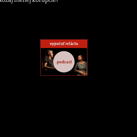
vypočuť reláciu
.podcast