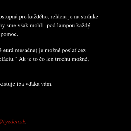
stupná pre každého, relácia je na stránke
 Aby sme však mohli .pod lampou každý
u pomoc.
(4 eurá mesačne) je možné poslať cez
eláciu.“ Ak je to čo len trochu možné,
xistuje iba vďaka vám.
tyzden.sk
.