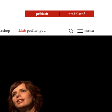
prihlásiť
predplatné
eshop
klub
pod lampou
menu