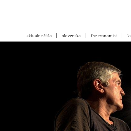
aktuálne číslo
slovensko
the economist
k