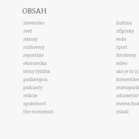
OBSAH
slovensko
kultúra
svet
stĺpčeky
názory
veda
rozhovory
šport
reportáže
fototémy
ekonomika
video
témy týždňa
ako je to (
podlampou
komentár
podcasty
mimoparl
relácie
zdravotníc
spoločnosť
meme/ho
the economist
mladí