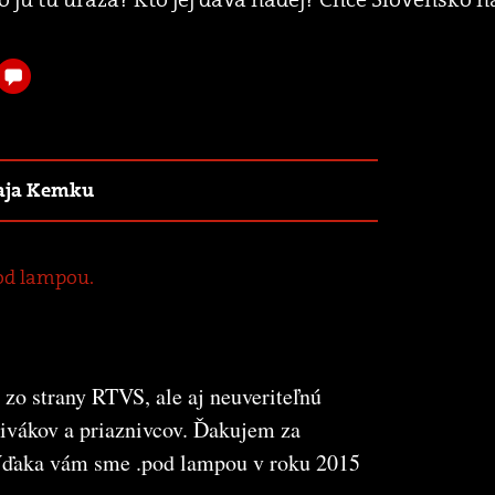
raja Kemku
od lampou.
 zo strany RTVS, ale aj neuveriteľnú
divákov a priaznivcov. Ďakujem za
 Vďaka vám sme .pod lampou v roku 2015