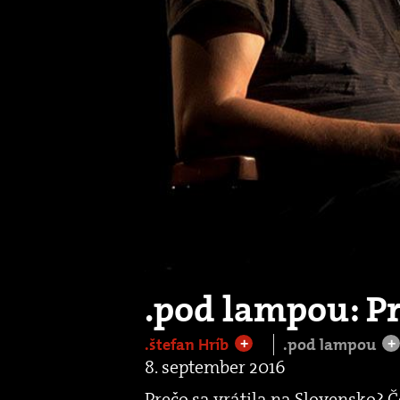
.pod lampou: P
.štefan Hríb
.pod lampou
+
+
8. september 2016
Prečo sa vrátila na Slovensko? Č