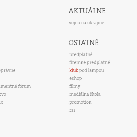
AKTUÁLNE
vojna na ukrajine
OSTATNÉ
predplatné
firemné predplatné
s)právne
klub
pod lampou
e
eshop
amentné fórum
filmy
tvo
mediálna škola
ax
promotion
rss