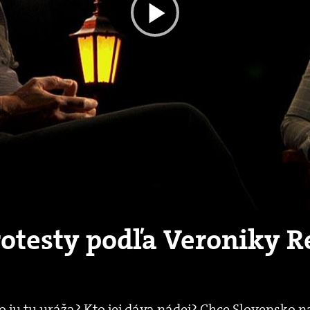
Play
Video
rotesty podľa Veroniky 
o ju tu uráža? Kto jej dáva nádej? Chce Slovensko 