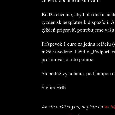
znovu slobodne diskutovali.
Keďže chceme, aby bola diskusia do
tyzden.sk bezplatne k dispozícii.
týždeň pripraviť, potrebujeme vaš
Príspevok 1 euro za jednu reláciu 
nižšie uvedené tlačidlo „Podporiť r
prosím vás o túto pomoc.
Slobodné vysielanie .pod lampou e
Štefan Hríb
Ak ste našli chybu, napíšte na
web@