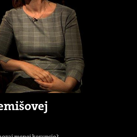
Remišovej
naozaj menej korupcie?