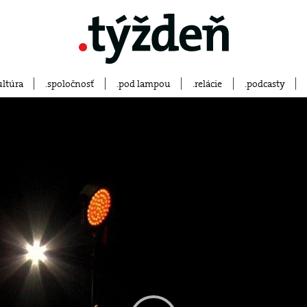
ultúra
spoločnosť
pod lampou
relácie
podcasty