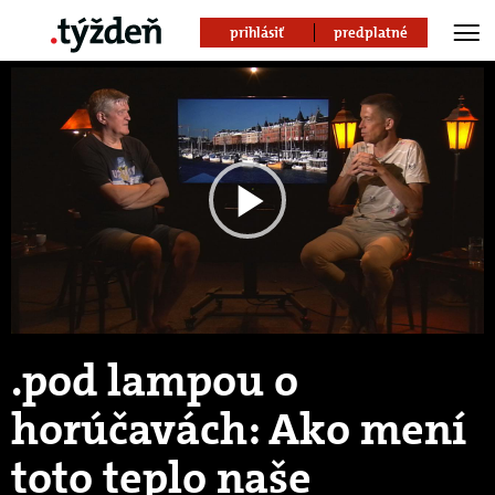
prihlásiť
predplatné
Play
Video
.pod lampou o
horúčavách: Ako mení
toto teplo naše