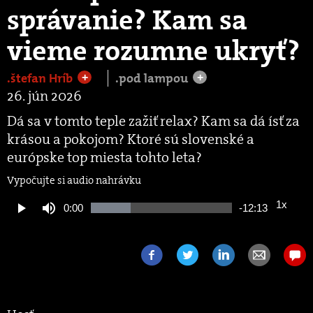
správanie? Kam sa
vieme rozumne ukryť?
.štefan Hríb
.pod lampou
+
+
26. jún 2026
Dá sa v tomto teple zažiť relax? Kam sa dá ísť za
krásou a pokojom? Ktoré sú slovenské a
európske top miesta tohto leta?
Vypočujte si audio nahrávku
1x
Current
0:00
Remaining
-
12:13
Loaded
:
Play
Mute
Playback
28.18%
Rate
Time
Time