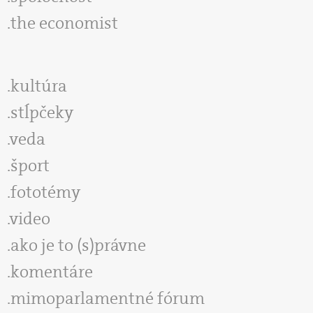
the economist
kultúra
stĺpčeky
veda
šport
fototémy
video
ako je to (s)právne
komentáre
mimoparlamentné fórum