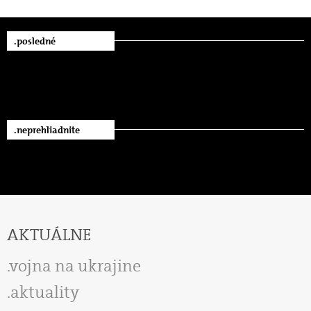
.posledné
.neprehliadnite
AKTUÁLNE
vojna na ukrajine
aktuality