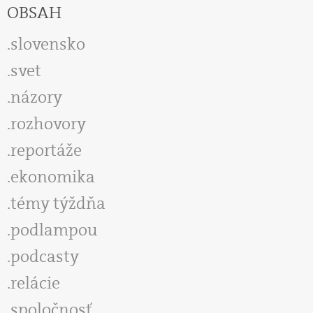
OBSAH
slovensko
svet
názory
rozhovory
reportáže
ekonomika
témy týždňa
podlampou
podcasty
relácie
spoločnosť