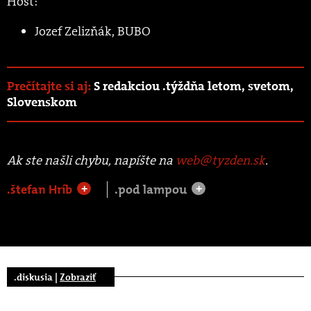
Hosť:
Jozef Zelizňák, BUBO
Prečítajte si aj:
S redakciou .týždňa letom, svetom,
Slovenskom
Ak ste našli chybu, napíšte na
web@tyzden.sk
.
.štefan Hríb
.pod lampou
+
+
.diskusia |
Zobraziť