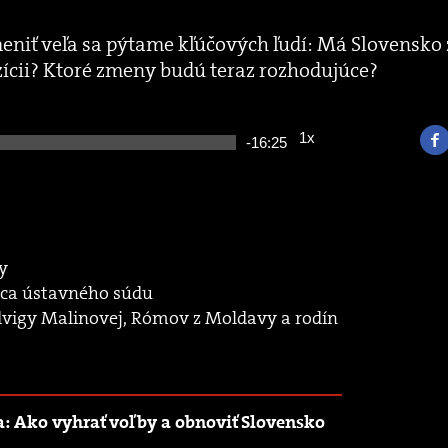
eniť veľa sa pýtame kľúčových ľudí: Má Slovensko z
cii? Ktoré zmeny budú teraz rozhodujúce?
1x
Remaining
-
16:25
Playback
Rate
Time
y
dca ústavného súdu
dvigy Malinovej, Rómov z Moldavy a rodín
a: Ako vyhrať voľby a obnoviť Slovensko