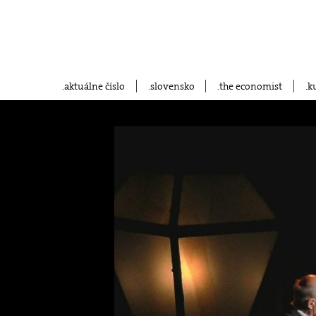
aktuálne číslo
slovensko
the economist
k