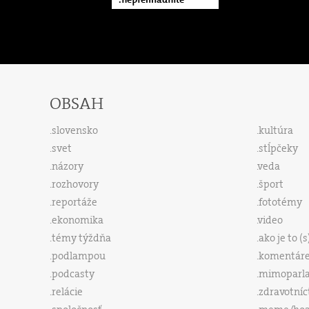
OBSAH
slovensko
kultúra
svet
stĺpčeky
názory
veda
rozhovory
šport
reportáže
fototémy
ekonomika
video
témy týždňa
ako je to (
podlampou
komentár
podcasty
mimoparl
relácie
zdravotníc