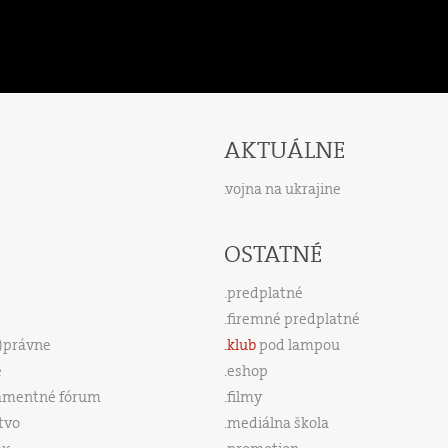
AKTUÁLNE
vojna na ukrajine
OSTATNÉ
predplatné
firemné predplatné
s)právne
klub
pod lampou
e
eshop
amentné fórum
filmy
tvo
mediálna škola