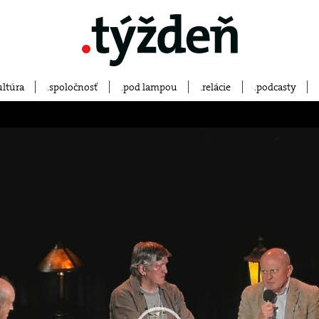
ultúra
spoločnosť
pod lampou
relácie
podcasty