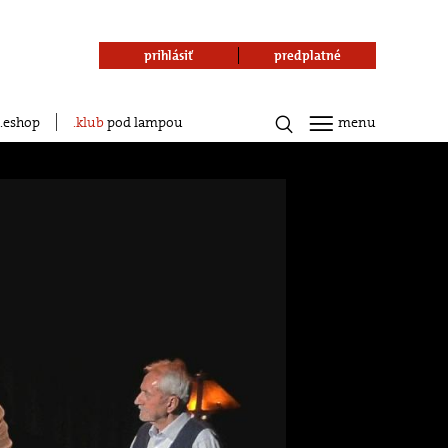
prihlásiť
predplatné
eshop
klub
pod lampou
menu