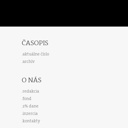
ČASOPIS
aktuálne číslo
archív
O NÁS
redakcia
fond
2% dane
inzercia
kontakty