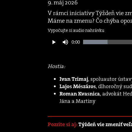
9. máj 2026
V rámci iniciatívy Týždeň vie zm
Máme na zmenu? Čo chýba opozí
Vypočujte si audio nahrávku
Current
0:00
Loaded
:
Play
Mute
20.79%
Time
Hostia:
, spoluautor ústav
Ivan Trimaj
, dlhoročný su
Lajos Mészáros
, advokát He
Roman Kvasnica
Jána a Martiny
Pozrite si aj:
Týždeň vie zmeniť veľ