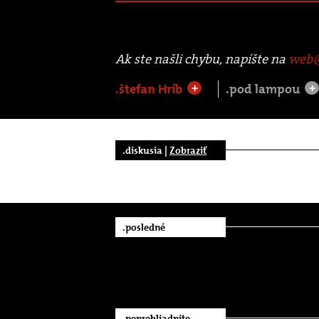
Ak ste našli chybu, napíšte na
web@
.štefan Hríb
.pod lampou
+
+
.diskusia |
Zobraziť
.posledné
.neprehliadnite