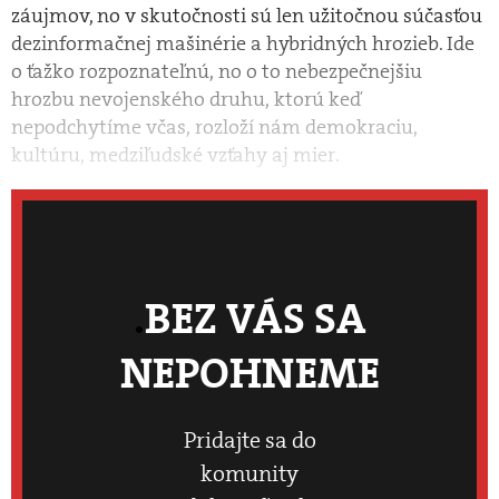
záujmov, no v skutočnosti sú len užitočnou súčasťou
dezinformačnej mašinérie a hybridných hrozieb. Ide
o ťažko rozpoznateľnú, no o to nebezpečnejšiu
hrozbu nevojenského druhu, ktorú keď
nepodchytíme včas, rozloží nám demokraciu,
kultúru, medziľudské vzťahy aj mier.
BEZ VÁS SA
NEPOHNEME
Pridajte sa do
komunity