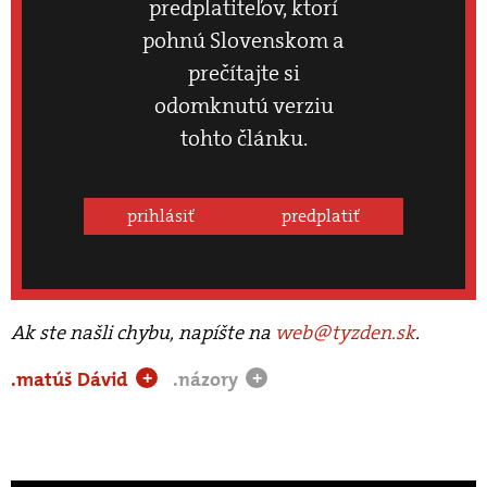
predplatiteľov, ktorí
pohnú Slovenskom a
prečítajte si
odomknutú verziu
tohto článku.
prihlásiť
predplatiť
Ak ste našli chybu, napíšte na
web@tyzden.sk
.
.matúš Dávid
.názory
+
+