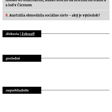
a loď v Čiernom
8.
Austrália obmedzila sociálne siete – aký je výsledok?
.diskusia |
Zobraziť
.posledné
.neprehliadnite