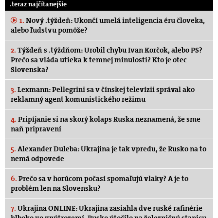
.teraz najčítanejšie
1.
Nový .týždeň: Ukončí umelá inteligencia éru človeka,
alebo ľudstvu pomôže?
2.
Týždeň s .týždňom: Urobil chybu Ivan Korčok, alebo PS?
Prečo sa vláda utieka k temnej minulosti? Kto je otec
Slovenska?
3.
Lexmann: Pellegrini sa v čínskej televízii správal ako
reklamný agent komunistického režimu
4.
Pripíjanie si na skorý kolaps Ruska neznamená, že sme
naň pripravení
5.
Alexander Duleba: Ukrajina je tak vpredu, že Rusko na to
nemá odpovede
6.
Prečo sa v horúcom počasí spomaľujú vlaky? A je to
problém len na Slovensku?
7.
Ukrajina ONLINE: Ukrajina zasiahla dve ruské rafinérie
hlboko vo vnútrozemí, Rusko útočilo na železničnú stanicu