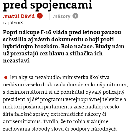
pred spojencami
.matúš Dávid
.názory
+
+
12. júl 2018
Popri nákupe F-16 vláda pred letnou pauzou
schválila aj návrh dokumentu o boji proti
hybridným hrozbám. Bolo načase. Bludy nám
už prerastajú cez hlavu a stíhačka ich
nezastaví.
len aby sa nezabudlo: ministerka školstva
nedávno veselo drukovala domácim konšpirátorom,
s dezinformátormi si už pohrkútal bývalý policajný
prezident aj šéf programu verejnoprávnej televízie a
niektorí poslanci parlamentu zase naďalej veselo
šíria falošné správy, extrémistické názory či
antisemitizmus. Tvrdia, že to robia v záujme
zachovania slobody slova či podpory národných