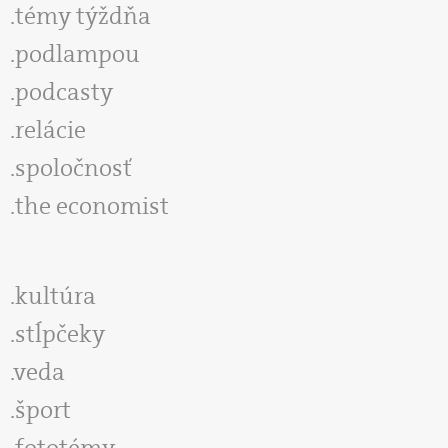
témy týždňa
podlampou
podcasty
relácie
spoločnosť
the economist
kultúra
stĺpčeky
veda
šport
fototémy