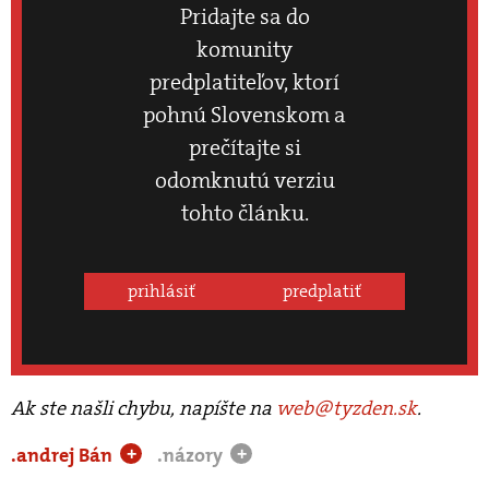
Pridajte sa do
komunity
predplatiteľov, ktorí
pohnú Slovenskom a
prečítajte si
odomknutú verziu
tohto článku.
prihlásiť
predplatiť
Ak ste našli chybu, napíšte na
web@tyzden.sk
.
.andrej Bán
.názory
+
+