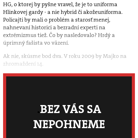
HG, o ktorej by pyšne vravel, že je to uniforma
Hlinkovej gardy - a nie hybrid či akožeuniforma.
Policajti by mali o problém a starosť menej,
nahnevaní historici a bezradní experti na
extrémizmus tiež. Čo by nasledovalo? Hrdý a
úprimný fašista vo väzení.
Ak nie, skúsme bod dva. V roku 2009 by Majko na
zhromaždení 14.
BEZ VÁS SA
NEPOHNEME