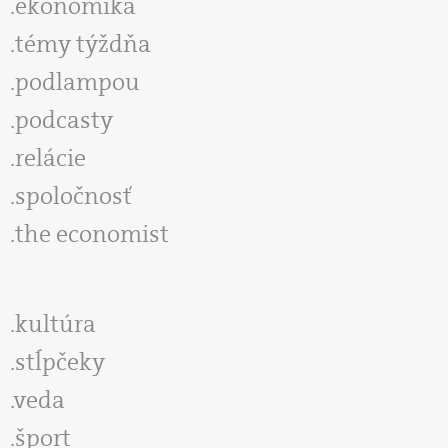
ekonomika
témy týždňa
podlampou
podcasty
relácie
spoločnosť
the economist
kultúra
stĺpčeky
veda
šport