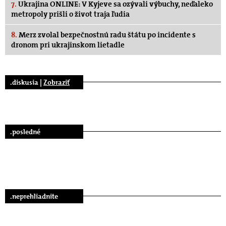
7.
Ukrajina ONLINE: V Kyjeve sa ozývali výbuchy, neďaleko
metropoly prišli o život traja ľudia
8.
Merz zvolal bezpečnostnú radu štátu po incidente s
dronom pri ukrajinskom lietadle
.diskusia |
Zobraziť
.posledné
.neprehliadnite