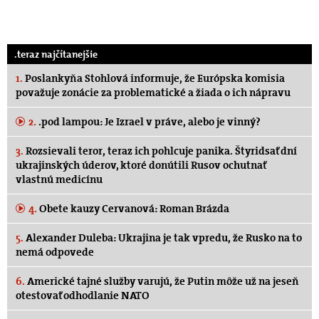
.teraz najčítanejšie
1.
Poslankyňa Stohlová informuje, že Európska komisia
považuje zonácie za problematické a žiada o ich nápravu
2.
.pod lampou: Je Izrael v práve, alebo je vinný?
3.
Rozsievali teror, teraz ich pohlcuje panika. Štyridsať dní
ukrajinských úderov, ktoré donútili Rusov ochutnať
vlastnú medicínu
4.
Obete kauzy Cervanová: Roman Brázda
5.
Alexander Duleba: Ukrajina je tak vpredu, že Rusko na to
nemá odpovede
6.
Americké tajné služby varujú, že Putin môže už na jeseň
otestovať odhodlanie NATO