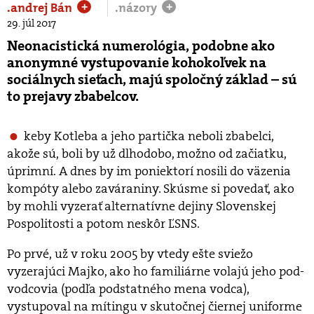
.andrej Bán
.názory
+
+
29. júl 2017
Neonacistická numerológia, podobne ako
anonymné vystupovanie kohokoľvek na
sociálnych sieťach, majú spoločný základ – sú
to prejavy zbabelcov.
keby Kotleba a jeho partička neboli zbabelci,
akože sú, boli by už dlhodobo, možno od začiatku,
úprimní. A dnes by im poniektorí nosili do väzenia
kompóty alebo zaváraniny. Skúsme si povedať, ako
by mohli vyzerať alternatívne dejiny Slovenskej
Pospolitosti a potom neskôr ĽSNS.
Po prvé, už v roku 2005 by vtedy ešte sviežo
vyzerajúci Majko, ako ho familiárne volajú jeho pod-
vodcovia (podľa podstatného mena vodca),
vystupoval na mítingu v skutočnej čiernej uniforme