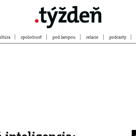
ultúra
spoločnosť
pod lampou
relácie
podcasty