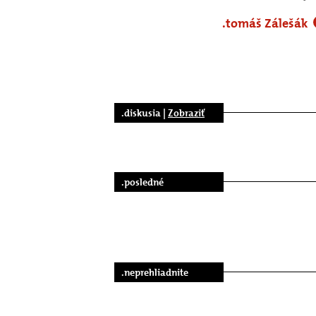
.tomáš Zálešák
.diskusia |
Zobraziť
.posledné
.neprehliadnite