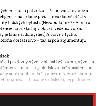
rých miestach potvrdzuje, že prevádzkovanie a
eligencie nás kladie pred isté základné otázky
ntity ľudských bytostí. (Nezabúdajme že AI má a
ncie napríklad aj v oblasti vedenia vojen.
y je ľahké si domyslieť.) A práve v týchto
lozofia dostať slovo – tak aspoň argumentujú
tázok
ávať pozitívny vývoj v oblasti výskumu, vývoja a
stémov v smere ich „poľudšťovania“ s asistenciou
mu by sme mohli pridať aj otázku: Nehrozí nám tu
ehumanizácia filozofie v dôsledku jej podriadenia