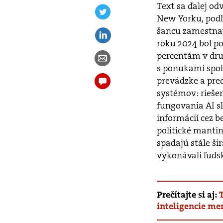
Text sa ďalej od
New Yorku, podľa
šancu zamestnať
roku 2024 bol p
percentám v druh
s ponukami spol
prevádzke a pre
systémov: rieše
fungovania AI sl
informácií cez b
politické mantin
spadajú stále ši
vykonávali ľudsk
Prečítajte si aj:
inteligencie me