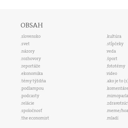
OBSAH
slovensko
kultúra
svet
stĺpčeky
názory
veda
rozhovory
šport
reportáže
fototémy
ekonomika
video
témy týždňa
ako je to (
podlampou
komentár
podcasty
mimoparl
relácie
zdravotníc
spoločnosť
meme/ho
the economist
mladí