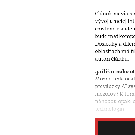
Článok na viace
vývoj umelej int
existencie a ide
bude mať kompete
Dôsledky a dilem
oblastiach má fi
autori článku.
príliš mnoho o
Možno teda očak
prevádzky AI sy
filozofov? K to
náhodou opak: d
technológii?