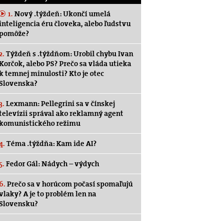
1.
Nový .týždeň: Ukončí umelá
inteligencia éru človeka, alebo ľudstvu
pomôže?
2.
Týždeň s .týždňom: Urobil chybu Ivan
Korčok, alebo PS? Prečo sa vláda utieka
k temnej minulosti? Kto je otec
Slovenska?
3.
Lexmann: Pellegrini sa v čínskej
televízii správal ako reklamný agent
komunistického režimu
4.
Téma .týždňa: Kam ide AI?
5.
Fedor Gál: Nádych – výdych
6.
Prečo sa v horúcom počasí spomaľujú
vlaky? A je to problém len na
Slovensku?