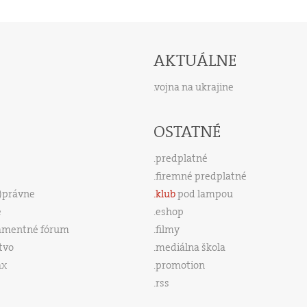
AKTUÁLNE
vojna na ukrajine
OSTATNÉ
predplatné
firemné predplatné
s)právne
klub
pod lampou
e
eshop
amentné fórum
filmy
tvo
mediálna škola
ax
promotion
rss