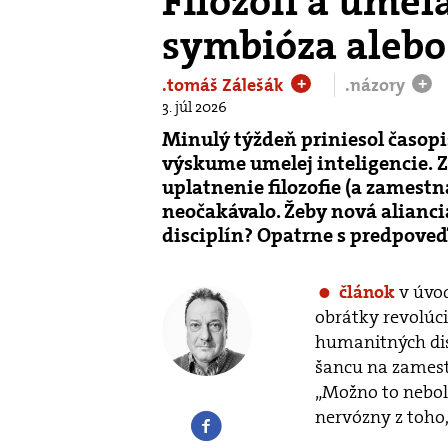
Filozofi a umelá
symbióza alebo
.tomáš Zálešák
.názory
+
+
3. júl 2026
Minulý týždeň priniesol časopis
výskume umelej inteligencie. Zd
uplatnenie filozofie (a zamestna
neočakávalo. Žeby nová alianc
disciplín? Opatrne s predpoveď
v úvo
článok
obrátky revolúc
humanitných disc
šancu na zamest
„Možno to nebola
nervózny z toho