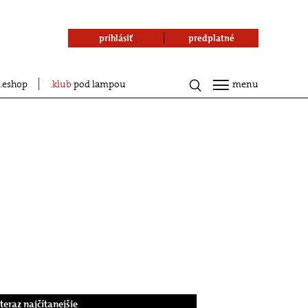
prihlásiť
predplatné
eshop
klub
pod lampou
menu
.teraz najčítanejšie