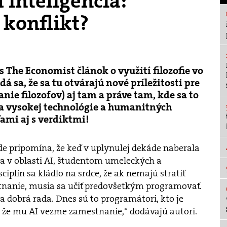
 inteligencia:
 konflikt?
 The Economist článok o využití filozofie vo
á sa, že sa tu otvárajú nové príležitosti pre
nie filozofov) aj tam a práve tam, kde sa to
ia vysokej technológie a humanitných
ami aj s verdiktmi!
de pripomína, že keď v uplynulej dekáde naberala
ia v oblasti AI, študentom umeleckých a
iplín sa kládlo na srdce, že ak nemajú stratiť
nanie, musia sa učiť predovšetkým programovať.
 dobrá rada. Dnes sú to programátori, kto je
, že mu AI vezme zamestnanie,“ dodávajú autori.