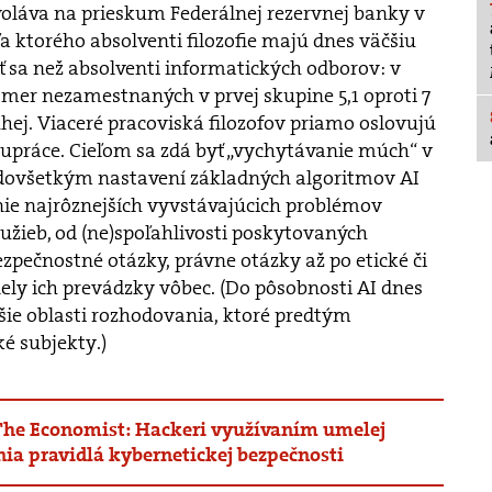
voláva na prieskum Federálnej rezervnej banky v
 ktorého absolventi filozofie majú dnes väčšiu
 sa než absolventi informatických odborov: v
omer nezamestnaných v prvej skupine 5,1 oproti 7
ej. Viaceré pracoviská filozofov priamo oslovujú
upráce. Cieľom sa zdá byť „vychytávanie múch“ v
dovšetkým nastavení základných algoritmov AI
nie najrôznejších vyvstávajúcich problémov
užieb, od (ne)spoľahlivosti poskytovaných
ezpečnostné otázky, právne otázky až po etické či
ely ich prevádzky vôbec. (Do pôsobnosti AI dnes
ršie oblasti rozhodovania, ktoré predtým
é subjekty.)
The Economist: Hackeri využívaním umelej
nia pravidlá kybernetickej bezpečnosti