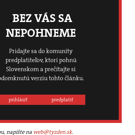
BEZ VÁS SA
NEPOHNEME
Pridajte sa do komunity
predplatiteľov, ktorí pohnú
Slovenskom a prečítajte si
odomknutú verziu tohto článku.
prihlásiť
predplatiť
bu, napíšte na
web@tyzden.sk
.