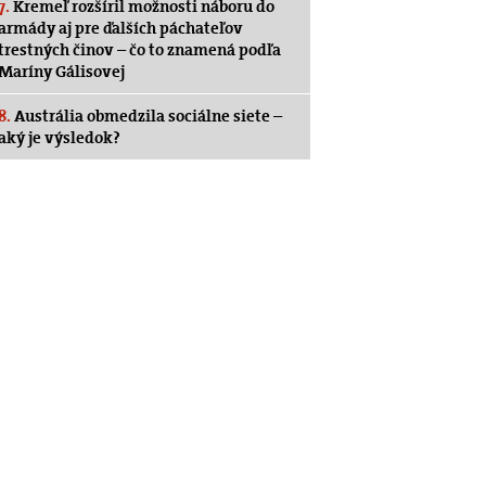
7.
Kremeľ rozšíril možnosti náboru do
armády aj pre ďalších páchateľov
trestných činov – čo to znamená podľa
Maríny Gálisovej
8.
Austrália obmedzila sociálne siete –
aký je výsledok?