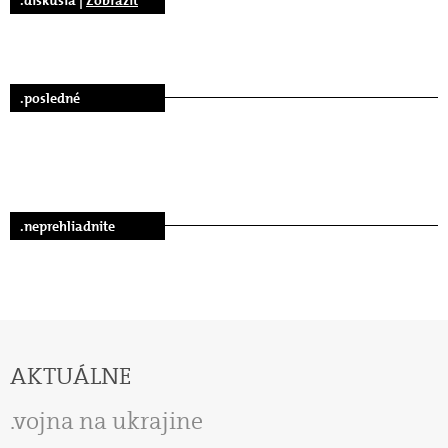
.diskusia |
Zobraziť
.posledné
.neprehliadnite
AKTUÁLNE
vojna na ukrajine