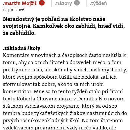
.martin Mojžiš
.názory
.týždeň
+
+
12. jún 2026
Neradostný je pohľad na školstvo naše
svojstojné. Kamkoľvek oko zablúdi, hneď vidí,
že zablúdilo.
základné školy
Komentáre v novinách a časopisoch často neslúžia k
tomu, aby sa z nich čitatelia dozvedeli niečo, o čom
predtým netušili, ale skôr aby v nich našli myšlienky,
ktoré svojím spôsobom tušili, ale nedoká-zali ich
sformulovať tak dobre, ako to za nich urobí
komentátor. Mne sa to tento týždeň stalo pri čítaní
textu Roberta Chovanculiaka v Denníku N o novom
štátnom vzdelávacom programe, ktorý sa od sep-
tembra bude týkať všetkých žiakov nastupujúcich do
prvých ročníkov základných škôl. Na tom štát-nom
vzdelávacom programe mi vždy niečo vadilo, ale