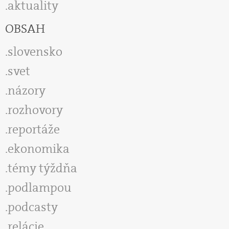
aktuality
OBSAH
slovensko
svet
názory
rozhovory
reportáže
ekonomika
témy týždňa
podlampou
podcasty
relácie