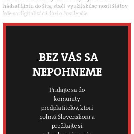
hádzať flintu do žita, stačí využiť skúse-nosti štátov,
kde sa digitalizácii darí o čosi lepšie.
BEZ VÁS SA
NEPOHNEME
Pridajte sa do
komunity
predplatiteľov, ktorí
pohnú Slovenskom a
prečítajte si