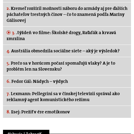
2.
Kremeľ rozšíril možnosti náboru do armády aj pre ďalších
páchateľov trestných činov – čo to znamená podľa Maríny
Gálisovej
3.
.týždeň vo filme: Školské drogy, Raťafák a krvavá
zmrzlina
4.
Austrália obmedzila sociálne siete – aký je výsledok?
5.
Prečo sa v horúcom počasí spomaľujú vlaky? A je to
problém len na Slovensku?
6.
Fedor Gál: Nádych – výdych
7.
Lexmann: Pellegrini sa v čínskej televízii správal ako
reklamný agent komunistického režimu
8.
Esej: Prežiť v ére emotikonov