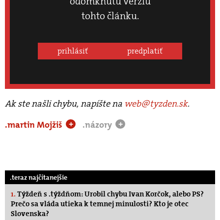
odomknutú verziu
tohto článku.
prihlásiť
predplatiť
Ak ste našli chybu, napíšte na
web@tyzden.sk
.
.martin Mojžiš
.názory
+
+
.teraz najčítanejšie
1.
Týždeň s .týždňom: Urobil chybu Ivan Korčok, alebo PS?
Prečo sa vláda utieka k temnej minulosti? Kto je otec
Slovenska?